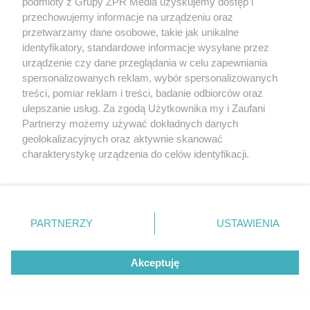
podmioty z Grupy ZPR Media uzyskujemy dostęp i
przechowujemy informacje na urządzeniu oraz
przetwarzamy dane osobowe, takie jak unikalne
identyfikatory, standardowe informacje wysyłane przez
PIŁKA NOŻNA
urządzenie czy dane przeglądania w celu zapewniania
Górnik Zabrze pewnie wygrywa z
spersonalizowanych reklam, wybór spersonalizowanych
treści, pomiar reklam i treści, badanie odbiorców oraz
Radomiakiem. Dwa gole Petera
ulepszanie usług. Za zgodą Użytkownika my i Zaufani
Gonzaleza
Partnerzy możemy używać dokładnych danych
geolokalizacyjnych oraz aktywnie skanować
charakterystykę urządzenia do celów identyfikacji.
ZOBACZ WIĘCEJ
Ponieważ cenimy Twoją prywatność, prosimy o zgodę na
korzystanie z tych technologii poprzez kliknięcie
„Akceptuję”. Zgoda jest dobrowolna i zawsze możesz ją
zmienić/wycofać klikając przycisk ustawień prywatności
PARTNERZY
USTAWIENIA
znajdujący się w lewym dolnym rogu strony
. Niektóre
rodzaje przetwarzania danych nie wymagają zgody
Akceptuję
użytkownika, ale masz prawo sprzeciwić się takiemu
przetwarzaniu. Preferencje będą miały zastosowanie tylko
na tej witrynie.