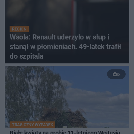
REGION
Wsola: Renault uderzyło w słup i
stanął w płomieniach. 49-latek trafił
do szpitala
6
TRAGICZNY WYPADEK
Białe kwiaty na grobie 11-letniego Wojtusia.