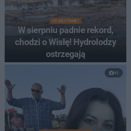
CO SIĘ STANIE?
W sierpniu padnie rekord,
chodzi o Wisłę! Hydrolodzy
ostrzegają
43