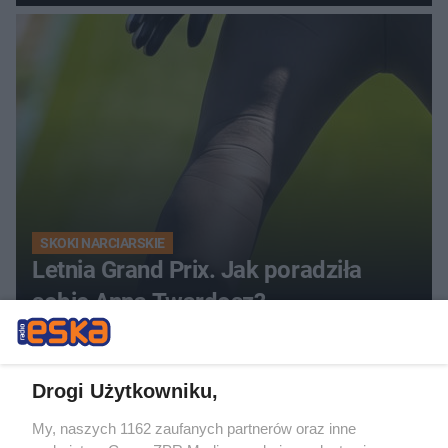
SKOKI NARCIARSKIE
Letnia Grand Prix. Jak poradziła
sobie Anna Twardosz?
Drogi Użytkowniku,
My, naszych 1162 zaufanych partnerów oraz inne