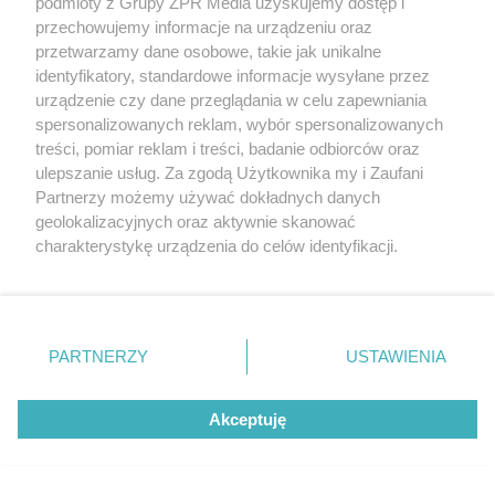
podmioty z Grupy ZPR Media uzyskujemy dostęp i
"MasterChefa"
przechowujemy informacje na urządzeniu oraz
przetwarzamy dane osobowe, takie jak unikalne
identyfikatory, standardowe informacje wysyłane przez
urządzenie czy dane przeglądania w celu zapewniania
spersonalizowanych reklam, wybór spersonalizowanych
treści, pomiar reklam i treści, badanie odbiorców oraz
ulepszanie usług. Za zgodą Użytkownika my i Zaufani
Partnerzy możemy używać dokładnych danych
geolokalizacyjnych oraz aktywnie skanować
charakterystykę urządzenia do celów identyfikacji.
Ponieważ cenimy Twoją prywatność, prosimy o zgodę na
PIŁKA NOŻNA
korzystanie z tych technologii poprzez kliknięcie
InPost kończy współpracę z PZPN.
„Akceptuję”. Zgoda jest dobrowolna i zawsze możesz ją
Gdzie teraz zainwestuje firma
zmienić/wycofać klikając przycisk ustawień prywatności
PARTNERZY
USTAWIENIA
znajdujący się w lewym dolnym rogu strony
. Niektóre
ZOBACZ WIĘCEJ
rodzaje przetwarzania danych nie wymagają zgody
Akceptuję
użytkownika, ale masz prawo sprzeciwić się takiemu
przetwarzaniu. Preferencje będą miały zastosowanie tylko
na tej witrynie.