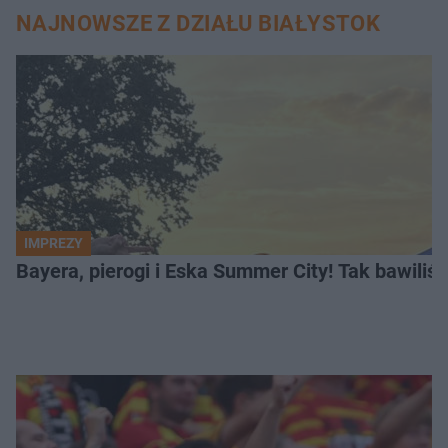
NAJNOWSZE Z DZIAŁU BIAŁYSTOK
IMPREZY
Bayera, pierogi i Eska Summer City! Tak bawiliś