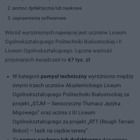
pomoc dydaktyczna lub naukowa
usprawnienia softwarowe.
Wśród wyróżnionych najwięcej jest uczniów Liceum
Ogólnokształcącego Politechniki Białostockiej i II
Liceum Ogólnokształcącego. Łączna wartość
przyznanych świadczeń to
67 tys. zł
.
W kategorii
pomysł techniczny
wyróżniono między
innymi trzech uczniów Akademickiego Liceum
Ogólnokształcącego Politechniki Białostockiej za
projekt „STJM – Sensoryczny Tłumacz Języka
Migowego” oraz ucznia z III Liceum
Ogólnokształcącego za projekt „RTT (Rough Terrain
Robot) – łazik na ciężkie tereny”.
Za
pomoc naukową lub dydaktyczną
doceniono