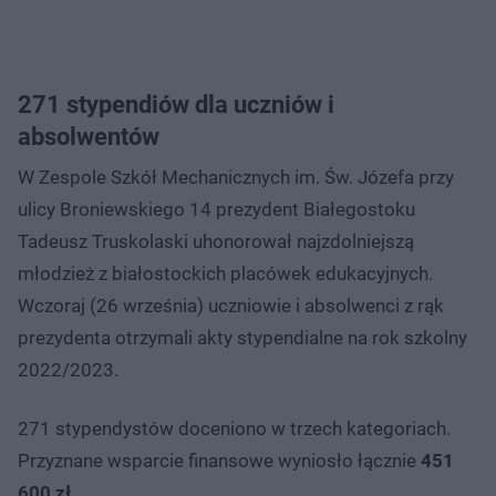
271 stypendiów dla uczniów i
absolwentów
W Zespole Szkół Mechanicznych im. Św. Józefa przy
ulicy Broniewskiego 14 prezydent Białegostoku
Tadeusz Truskolaski uhonorował najzdolniejszą
młodzież z białostockich placówek edukacyjnych.
Wczoraj (26 września) uczniowie i absolwenci z rąk
prezydenta otrzymali akty stypendialne na rok szkolny
2022/2023.
271 stypendystów doceniono w trzech kategoriach.
Przyznane wsparcie finansowe wyniosło łącznie
451
600 zł
.