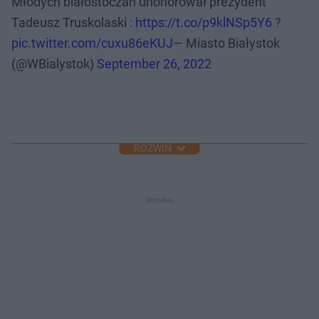
Młodych białostoczan uhonorował prezydent
Tadeusz Truskolaski :
https://t.co/p9klNSp5Y6
?
pic.twitter.com/cuxu86eKUJ
— Miasto Białystok
(@WBialystok)
September 26, 2022
ROZWIŃ