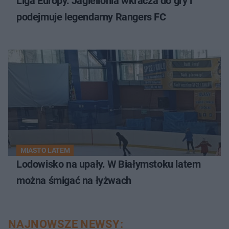
Liga Europy. Jagiellonia wkracza do gry i
podejmuje legendarny Rangers FC
MIASTO LATEM
Lodowisko na upały. W Białymstoku latem
można śmigać na łyżwach
NAJNOWSZE NEWSY: