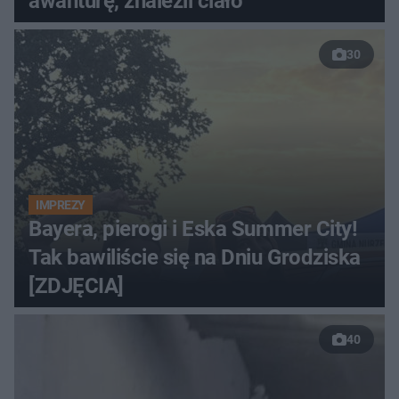
awanturę, znaleźli ciało
30
IMPREZY
Bayera, pierogi i Eska Summer City!
Tak bawiliście się na Dniu Grodziska
[ZDJĘCIA]
40