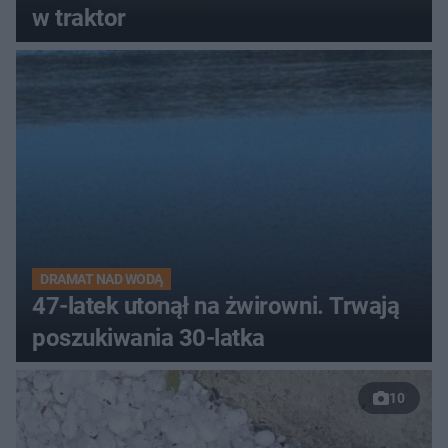
w traktor
DRAMAT NAD WODĄ
47-latek utonął na żwirowni. Trwają
poszukiwania 30-latka
10