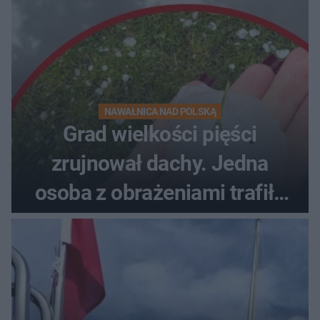
NAWAŁNICA NAD POLSKĄ
Grad wielkości pięści
zrujnował dachy. Jedna
osoba z obrażeniami trafiła
do szpitala