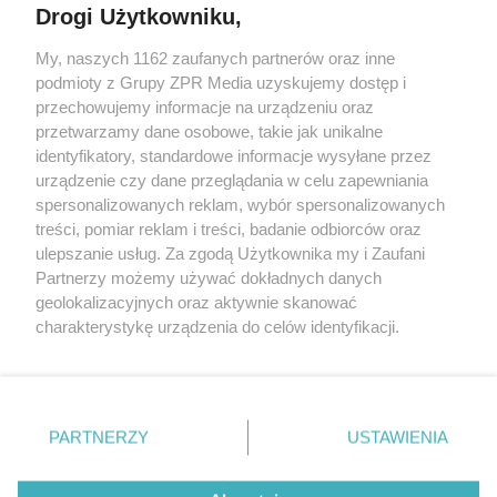
Drogi Użytkowniku,
My, naszych 1162 zaufanych partnerów oraz inne
Żaden utwór zamieszczony w serwisie nie może być powielany i
podmioty z Grupy ZPR Media uzyskujemy dostęp i
rozpowszechniany lub dalej rozpowszechniany w jakikolwiek sposób (w
przechowujemy informacje na urządzeniu oraz
tym także elektroniczny lub mechaniczny) na jakimkolwiek polu
eksploatacji w jakiejkolwiek formie, włącznie z umieszczaniem w
przetwarzamy dane osobowe, takie jak unikalne
Internecie bez pisemnej zgody właściciela praw. Jakiekolwiek użycie lub
identyfikatory, standardowe informacje wysyłane przez
wykorzystanie utworów w całości lub w części z naruszeniem prawa,
tzn. bez właściwej zgody, jest zabronione pod groźbą kary i może być
urządzenie czy dane przeglądania w celu zapewniania
ścigane prawnie.
spersonalizowanych reklam, wybór spersonalizowanych
treści, pomiar reklam i treści, badanie odbiorców oraz
ulepszanie usług. Za zgodą Użytkownika my i Zaufani
Partnerzy możemy używać dokładnych danych
geolokalizacyjnych oraz aktywnie skanować
charakterystykę urządzenia do celów identyfikacji.
Ponieważ cenimy Twoją prywatność, prosimy o zgodę na
O nas
korzystanie z tych technologii poprzez kliknięcie
Informacje prawne
„Akceptuję”. Zgoda jest dobrowolna i zawsze możesz ją
zmienić/wycofać klikając przycisk ustawień prywatności
PARTNERZY
USTAWIENIA
Nasze serwisy
znajdujący się w lewym dolnym rogu strony
. Niektóre
rodzaje przetwarzania danych nie wymagają zgody
© 2026 Grupa ZPR Media