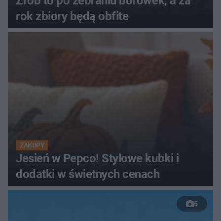
Zrób to po zebraniu borówek, a za
rok zbiory będą obfite
ZAKUPY
Jesień w Pepco! Stylowe kubki i
dodatki w świetnych cenach
5