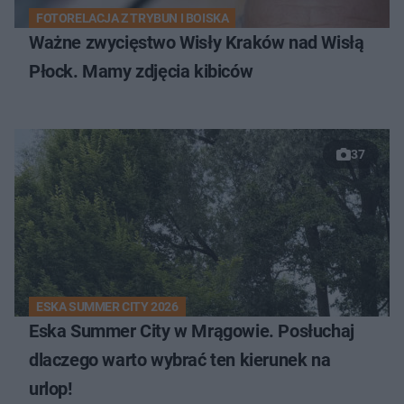
FOTORELACJA Z TRYBUN I BOISKA
Ważne zwycięstwo Wisły Kraków nad Wisłą
Płock. Mamy zdjęcia kibiców
37
ESKA SUMMER CITY 2026
Eska Summer City w Mrągowie. Posłuchaj
dlaczego warto wybrać ten kierunek na
urlop!