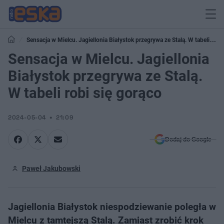
Sensacja w Mielcu. Jagiellonia Białystok przegrywa ze Stalą. W tabeli robi
się gorąco
Sensacja w Mielcu. Jagiellonia
Białystok przegrywa ze Stalą.
W tabeli robi się gorąco
2024-05-04
21:09
Dodaj do Google
Paweł Jakubowski
Jagiellonia Białystok niespodziewanie poległa w
Mielcu z tamtejszą Stalą. Zamiast zrobić krok