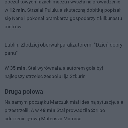
początkowych fazach meczu i wyszła na prowadzenie
w
12 min
. Strzelał Pululu, a skuteczną dobitką popisał
się Nene i pokonał bramkarza gospodarzy z kilkunastu
metrów.
Lublin. Złodziej oberwał paralizatorem. "Dzień dobry
panu"
W
35 min.
Stal wyrównała, a autorem gola był
najlepszy strzelec zespołu Ilja Szkurin.
Druga połowa
Na samym początku Marczuk miał idealną sytuację, ale
przestrzelił. A w
48 min
Stal prowadziła
2:1
po
uderzeniu głową Mateusza Matrasa.