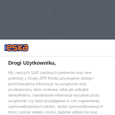
Drogi Użytkowniku,
My, naszych 1162 zaufanych partnerów oraz inne
Żaden utwór zamieszczony w serwisie nie może być powielany i
podmioty z Grupy ZPR Media uzyskujemy dostęp i
rozpowszechniany lub dalej rozpowszechniany w jakikolwiek sposób (w
tym także elektroniczny lub mechaniczny) na jakimkolwiek polu
przechowujemy informacje na urządzeniu oraz
eksploatacji w jakiejkolwiek formie, włącznie z umieszczaniem w
przetwarzamy dane osobowe, takie jak unikalne
Internecie bez pisemnej zgody właściciela praw. Jakiekolwiek użycie lub
identyfikatory, standardowe informacje wysyłane przez
wykorzystanie utworów w całości lub w części z naruszeniem prawa,
tzn. bez właściwej zgody, jest zabronione pod groźbą kary i może być
urządzenie czy dane przeglądania w celu zapewniania
ścigane prawnie.
spersonalizowanych reklam, wybór spersonalizowanych
treści, pomiar reklam i treści, badanie odbiorców oraz