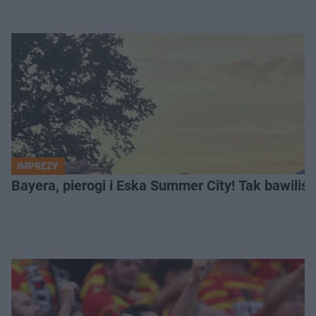
IMPREZY
Bayera, pierogi i Eska Summer City! Tak bawiliś