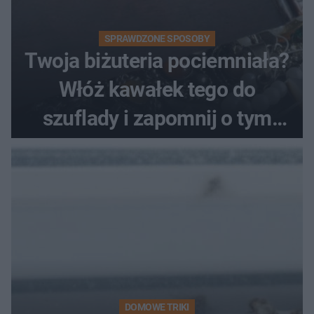
SPRAWDZONE SPOSOBY
Twoja biżuteria pociemniała?
Włóż kawałek tego do
szuflady i zapomnij o tym
problemie. Sposób na
pociemniałą biżuterię
DOMOWE TRIKI