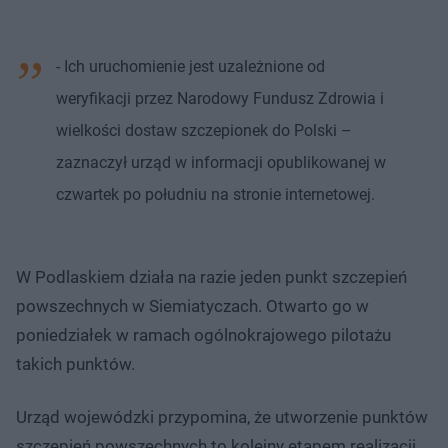
- Ich uruchomienie jest uzależnione od
weryfikacji przez Narodowy Fundusz Zdrowia i
wielkości dostaw szczepionek do Polski –
zaznaczył urząd w informacji opublikowanej w
czwartek po południu na stronie internetowej.
W Podlaskiem działa na razie jeden punkt szczepień
powszechnych w Siemiatyczach. Otwarto go w
poniedziałek w ramach ogólnokrajowego pilotażu
takich punktów.
Urząd wojewódzki przypomina, że utworzenie punktów
szczepień powszechnych to kolejny etapem realizacji