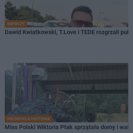
IMPREZY
Dawid Kwiatkowski, T.Love i TEDE rozgrzali pub
NIEZWYKŁA HISTORIA
Miss Polski Wiktoria Ptak sprzątała domy i walc