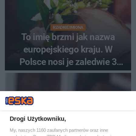
RZADKIE IMIONA
To imię brzmi jak nazwa
europejskiego kraju. W
Polsce nosi je zaledwie 3
kobiety
Drogi Użytkowniku,
My, naszych 1160 zaufanych partnerów oraz inne
SPRAWDZONE SPOSOBY