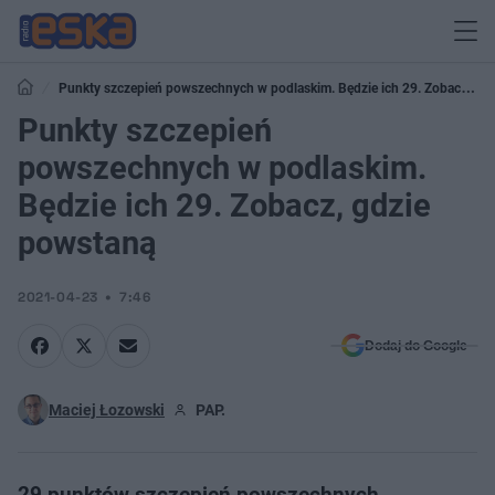
Punkty szczepień powszechnych w podlaskim. Będzie ich 29. Zobacz,
gdzie powstaną
Punkty szczepień
powszechnych w podlaskim.
Będzie ich 29. Zobacz, gdzie
powstaną
2021-04-23
7:46
Dodaj do Google
Maciej Łozowski
PAP.
29 punktów szczepień powszechnych