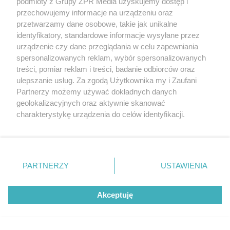
podmioty z Grupy ZPR Media uzyskujemy dostęp i
Dolej do wody pół szklanki tego
przechowujemy informacje na urządzeniu oraz
składnika. Panele będą lśnić bez
przetwarzamy dane osobowe, takie jak unikalne
identyfikatory, standardowe informacje wysyłane przez
smug
urządzenie czy dane przeglądania w celu zapewniania
spersonalizowanych reklam, wybór spersonalizowanych
treści, pomiar reklam i treści, badanie odbiorców oraz
ulepszanie usług. Za zgodą Użytkownika my i Zaufani
Partnerzy możemy używać dokładnych danych
geolokalizacyjnych oraz aktywnie skanować
charakterystykę urządzenia do celów identyfikacji.
Ponieważ cenimy Twoją prywatność, prosimy o zgodę na
korzystanie z tych technologii poprzez kliknięcie
„Akceptuję”. Zgoda jest dobrowolna i zawsze możesz ją
SPRAWDZONE SPOSOBY
zmienić/wycofać klikając przycisk ustawień prywatności
PARTNERZY
USTAWIENIA
Twoja biżuteria pociemniała? Włóż
znajdujący się w lewym dolnym rogu strony
. Niektóre
rodzaje przetwarzania danych nie wymagają zgody
kawałek tego do szuflady i zapomnij
Akceptuję
użytkownika, ale masz prawo sprzeciwić się takiemu
o tym problemie. Sposób na
przetwarzaniu. Preferencje będą miały zastosowanie tylko
na tej witrynie.
pociemniałą biżuterię