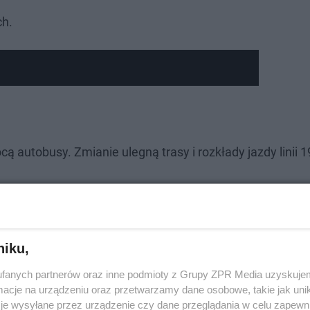
ch.
autobusy. Zmianie ulegną trasy i rozkłady jazdy linii 19
niku,
fanych partnerów oraz inne podmioty z Grupy ZPR Media uzyskujem
cje na urządzeniu oraz przetwarzamy dane osobowe, takie jak unika
je wysyłane przez urządzenie czy dane przeglądania w celu zapewn