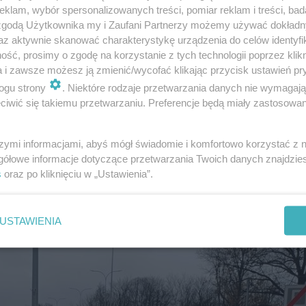
klam, wybór spersonalizowanych treści, pomiar reklam i treści, bad
 zgodą Użytkownika my i Zaufani Partnerzy możemy używać dokład
az aktywnie skanować charakterystykę urządzenia do celów identyfi
ść, prosimy o zgodę na korzystanie z tych technologii poprzez klikn
a i zawsze możesz ją zmienić/wycofać klikając przycisk ustawień pr
ogu strony
. Niektóre rodzaje przetwarzania danych nie wymagaj
iwić się takiemu przetwarzaniu. Preferencje będą miały zastosowanie
jskiej.
szymi informacjami, abyś mógł świadomie i komfortowo korzystać z
gółowe informacje dotyczące przetwarzania Twoich danych znajdzi
s
oraz po kliknięciu w „Ustawienia”.
USTAWIENIA