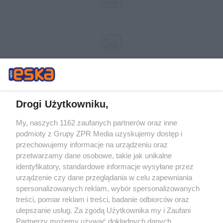
Drogi Użytkowniku,
My, naszych 1162 zaufanych partnerów oraz inne
Żaden utwór zamieszczony w serwisie nie może być powielany i
podmioty z Grupy ZPR Media uzyskujemy dostęp i
rozpowszechniany lub dalej rozpowszechniany w jakikolwiek sposób (w
tym także elektroniczny lub mechaniczny) na jakimkolwiek polu
przechowujemy informacje na urządzeniu oraz
eksploatacji w jakiejkolwiek formie, włącznie z umieszczaniem w
przetwarzamy dane osobowe, takie jak unikalne
Internecie bez pisemnej zgody właściciela praw. Jakiekolwiek użycie lub
identyfikatory, standardowe informacje wysyłane przez
wykorzystanie utworów w całości lub w części z naruszeniem prawa,
tzn. bez właściwej zgody, jest zabronione pod groźbą kary i może być
urządzenie czy dane przeglądania w celu zapewniania
ścigane prawnie.
spersonalizowanych reklam, wybór spersonalizowanych
treści, pomiar reklam i treści, badanie odbiorców oraz
ulepszanie usług. Za zgodą Użytkownika my i Zaufani
Partnerzy możemy używać dokładnych danych