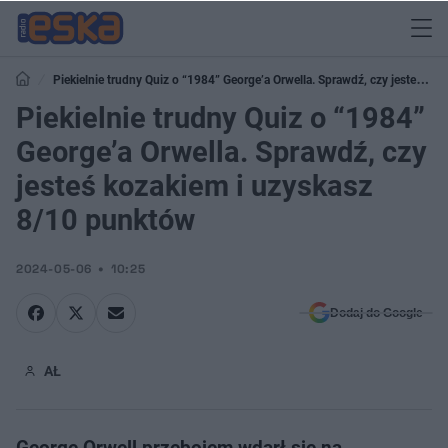
Piekielnie trudny Quiz o “1984” George’a Orwella. Sprawdź, czy jesteś
kozakiem i uzyskasz 8/10 punktów
Piekielnie trudny Quiz o “1984”
George’a Orwella. Sprawdź, czy
jesteś kozakiem i uzyskasz
8/10 punktów
2024-05-06
10:25
Dodaj do Google
AŁ
George Orwell przebojem wdarł się na