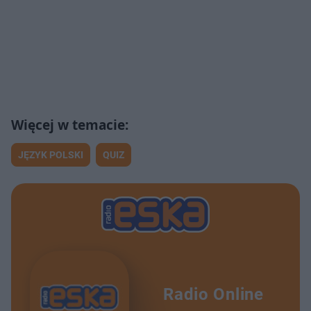
JĘZYK POLSKI
QUIZ
Radio Online