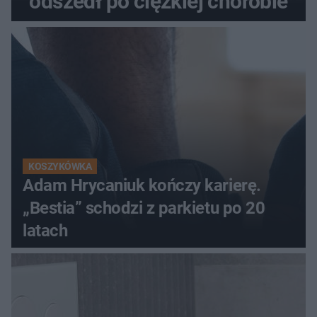
odszedł po ciężkiej chorobie
KOSZYKÓWKA
Adam Hrycaniuk kończy karierę.
„Bestia” schodzi z parkietu po 20
latach