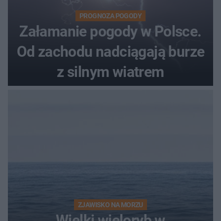
PROGNOZA POGODY
Załamanie pogody w Polsce.
Od zachodu nadciągają burze
z silnym wiatrem
ZJAWISKO NA MORZU
Wielki wieloryb w