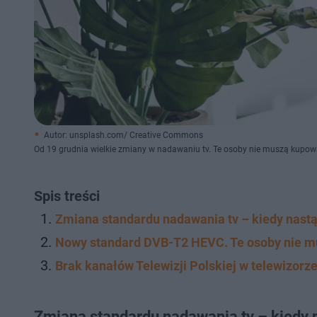
Autor: unsplash.com/ Creative Commons
Od 19 grudnia wielkie zmiany w nadawaniu tv. Te osoby nie muszą kupo
Spis treści
Zmiana standardu nadawania tv – kiedy nastą
Nowy standard DVB-T2 HEVC. Te osoby nie m
Brak kanałów Telewizji Polskiej w telewizorze
Zmiana standardu nadawania tv – kiedy 