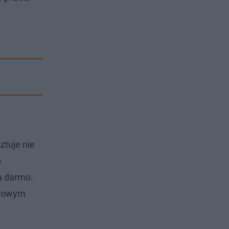
ztuje nie
o
a darmo.
 nowym