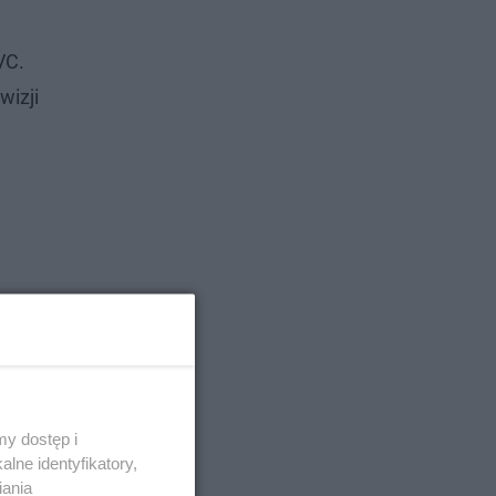
VC.
wizji
y dostęp i
lne identyfikatory,
iania