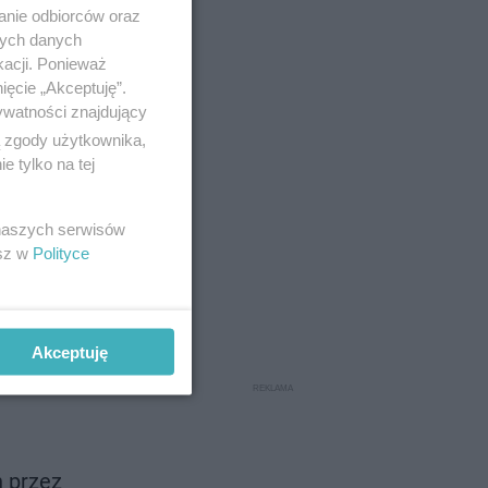
anie odbiorców oraz
nych danych
kacji. Ponieważ
ięcie „Akceptuję”.
ywatności znajdujący
ą zgody użytkownika,
 tylko na tej
 naszych serwisów
esz w
Polityce
Akceptuję
ed
h przez