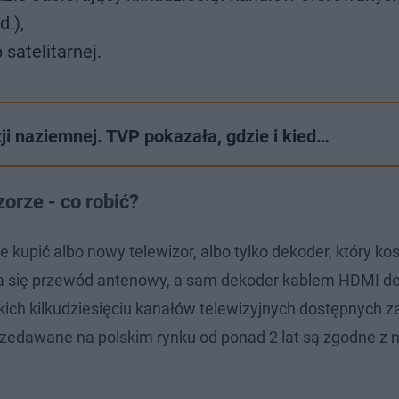
d.),
 satelitarnej.
i naziemnej. TVP pokazała, gdzie i kied…
orze - co robić?
e kupić albo nowy telewizor, albo tylko dekoder, który kos
za się przewód antenowy, a sam dekoder kablem HDMI d
kich kilkudziesięciu kanałów telewizyjnych dostępnych z
rzedawane na polskim rynku od ponad 2 lat są zgodne z