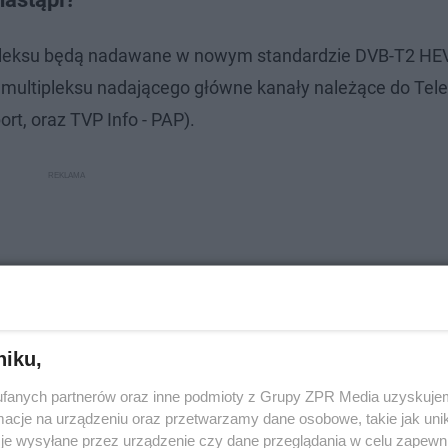
tipleksu będą nadawane w nowym standardzie DVB-T2 HE
i multipleksu nadającego główne kanały należące do Tele
ort, oraz TVP Info - PAP).
niku,
fanych partnerów oraz inne podmioty z Grupy ZPR Media uzyskujem
cje na urządzeniu oraz przetwarzamy dane osobowe, takie jak unika
je wysyłane przez urządzenie czy dane przeglądania w celu zapewn