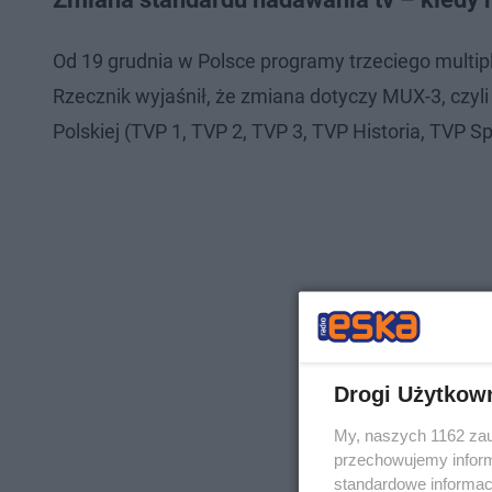
Od 19 grudnia w Polsce programy trzeciego mul
Rzecznik wyjaśnił, że zmiana dotyczy MUX-3, czyl
Polskiej (TVP 1, TVP 2, TVP 3, TVP Historia, TVP Sp
Drogi Użytkow
My, naszych 1162 zau
przechowujemy informa
standardowe informac