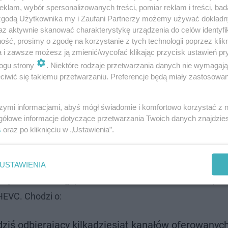
klam, wybór spersonalizowanych treści, pomiar reklam i treści, bad
 zgodą Użytkownika my i Zaufani Partnerzy możemy używać dokład
o zaznaczyć, że zmiana systemu nadawania
az aktywnie skanować charakterystykę urządzenia do celów identyfi
VB-T2 z kodekiem HEVC dotyczy tylko i
ść, prosimy o zgodę na korzystanie z tych technologii poprzez klikn
a i zawsze możesz ją zmienić/wycofać klikając przycisk ustawień pr
stw domowych, które odbierają telewizję
ogu strony
. Niektóre rodzaje przetwarzania danych nie wymagaj
zbiorczej na dachu".
iwić się takiemu przetwarzaniu. Preferencje będą miały zastosowanie
szymi informacjami, abyś mógł świadomie i komfortowo korzystać z
i naziemnej. TVP pokazała, gdzie i kied…
gółowe informacje dotyczące przetwarzania Twoich danych znajdzi
s
oraz po kliknięciu w „Ustawienia”.
ie muszą zmieniać telewizora
USTAWIENIA
cje odnośnie tego, kto nie musi zmieniać telewizora prz
EVC. Chodzi o:
i dziś odbierający kilkadziesiąt kanałów oferowanyc