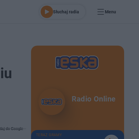
Słuchaj radia
Menu
iu
Radio Online
daj do Google
TERAZ GRAMY