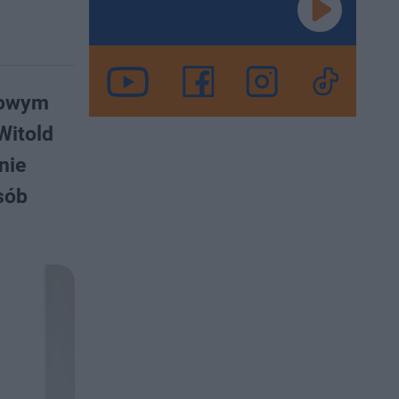
nowym
Witold
nie
sób