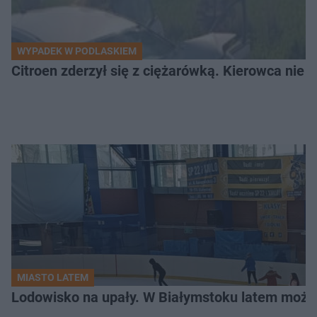
WYPADEK W PODLASKIEM
Citroen zderzył się z ciężarówką. Kierowca nie ż
MIASTO LATEM
Lodowisko na upały. W Białymstoku latem możn