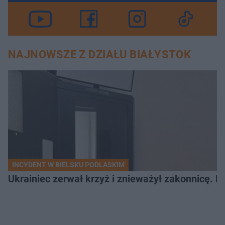
NAJNOWSZE Z DZIAŁU BIAŁYSTOK
INCYDENT W BIELSKU PODLASKIM
Ukrainiec zerwał krzyż i znieważył zakonnicę. P