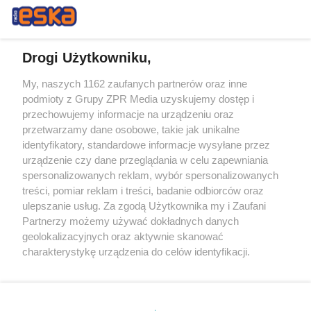
Drogi Użytkowniku,
My, naszych 1162 zaufanych partnerów oraz inne
Żaden utwór zamieszczony w serwisie nie może być powielany i
podmioty z Grupy ZPR Media uzyskujemy dostęp i
rozpowszechniany lub dalej rozpowszechniany w jakikolwiek sposób (w
tym także elektroniczny lub mechaniczny) na jakimkolwiek polu
przechowujemy informacje na urządzeniu oraz
eksploatacji w jakiejkolwiek formie, włącznie z umieszczaniem w
przetwarzamy dane osobowe, takie jak unikalne
Internecie bez pisemnej zgody właściciela praw. Jakiekolwiek użycie lub
identyfikatory, standardowe informacje wysyłane przez
wykorzystanie utworów w całości lub w części z naruszeniem prawa,
tzn. bez właściwej zgody, jest zabronione pod groźbą kary i może być
urządzenie czy dane przeglądania w celu zapewniania
ścigane prawnie.
spersonalizowanych reklam, wybór spersonalizowanych
treści, pomiar reklam i treści, badanie odbiorców oraz
ulepszanie usług. Za zgodą Użytkownika my i Zaufani
Partnerzy możemy używać dokładnych danych
geolokalizacyjnych oraz aktywnie skanować
charakterystykę urządzenia do celów identyfikacji.
Ponieważ cenimy Twoją prywatność, prosimy o zgodę na
O nas
korzystanie z tych technologii poprzez kliknięcie
Informacje prawne
„Akceptuję”. Zgoda jest dobrowolna i zawsze możesz ją