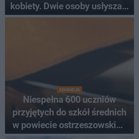
kobiety. Dwie osoby usłyszały
zarzut zabójstwa
EDUKACJA
Niespełna 600 uczniów
przyjętych do szkół średnich
w powiecie ostrzeszowskim.
Które kierunki wybierali