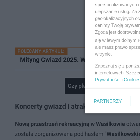
spersonalizowanych re
ulepszanie usług. Za
geolokalizacyjnych or
cenimy Twoją prywatno
Zgoda jest dobrowoln
się w lewym dolnym r
ale masz prawo sprzec
POLECANY ARTYKUŁ:
witrynie.
Mityng Gwiazd 2025. W centrum Białegosto
Zapoznaj się z poniż
internetowych. Szcze
Prywatności
i
Cookie
Czy plaża nudystów odstras
PARTNERZY
Koncerty gwiazd i atrakcje na nowej plaż
Nową przestrzeń rekreacyjną w Wasilkowie
otwar
została zorganizowana pod hasłem
"Wasilkowskie