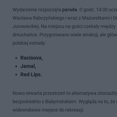
Wydarzenie rozpoczęła
parada
. O godz. 14:30 uc
Wacława Rabczyńskiego i wraz z Mażoretkami i Ork
Jurowieckiej. Na miejscu na gości czekały między i
dmuchańce. Przygotowano wiele atrakcji, ale główn
polskiej estrady:
Racisova,
Jamal,
Red Lips.
Nowo otwarta przestrzeń to alternatywa chociażby
bezpośrednio z Białymstokiem. Wygląda na to, że
widowiskowe miejsce do rekreacji.