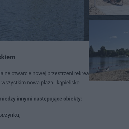
askiem
alne otwarcie nowej przestrzeni rekreacyjnej odbyło się
 wszystkim nowa plaża i kąpielisko.
między innymi następujące obiekty:
oczynku,