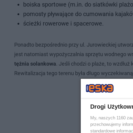
boiska sportowe (m.in. do siatkówki plażow
pomosty pływające do cumowania kajaków
ścieżki rowerowe i spacerowe.
Ponadto bezpośrednio przy ul. Jurowieckiej utwo
jest natomiast wypożyczalnia sprzętu wodnego wra
tężnia solankowa
. Jeśli chodzi o plaże, to wzdłuż 
Rewitalizacja tego terenu była długo wyczekiwan
Drogi Użytkow
My, naszych 1160 zau
przechowujemy informa
standardowe informac