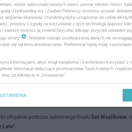
klam, wybór spersonalizowanych treści, pomiar reklam i treści, bad
 zgodą Użytkownika my i Zaufani Partnerzy możemy używać dokład
az aktywnie skanować charakterystykę urządzenia do celów identyfi
ść, prosimy o zgodę na korzystanie z tych technologii poprzez klikn
a i zawsze możesz ją zmienić/wycofać klikając przycisk ustawień pr
ogu strony
. Niektóre rodzaje przetwarzania danych nie wymagaj
iwić się takiemu przetwarzaniu. Preferencje będą miały zastosowanie
ku wystąpiły gwiazdy lekkoatletyki [ZDJ…
szymi informacjami, abyś mógł świadomie i komfortowo korzystać z
gółowe informacje dotyczące przetwarzania Twoich danych znajdzi
s
oraz po kliknięciu w „Ustawienia”.
za Polaków? Opalanie topless #EwelinaPyta
USTAWIENIA
y. Finał Dni Wasilkowa
to oficjalnie podczas sobotniego finału
Dni Wasilkowa
. 
 Lato"
.