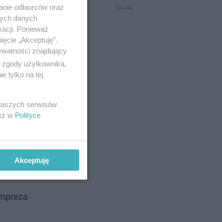
anie odbiorców oraz
nych danych
kacji. Ponieważ
ięcie „Akceptuję”.
ywatności znajdujący
ą zgody użytkownika,
 tylko na tej
 naszych serwisów
esz w
Polityce
Akceptuję
Impreza