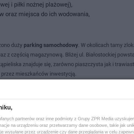
ej i piłki nożnej plażowej),
 oraz miejsca do ich wodowania,
rzono duży
parking samochodowy
. W okolicach tamy zlo
z z częścią magazynową. Bliżej ul. Białostockiej powst
kąpieliska znajduje się, zarówno piaszczysta jak i trawias
ą przez mieszkańców inwestycją.
niku,
fanych partnerów oraz inne podmioty z Grupy ZPR Media uzyskujem
cje na urządzeniu oraz przetwarzamy dane osobowe, takie jak unika
je wysyłane przez urządzenie czy dane przeglądania w celu zapewn