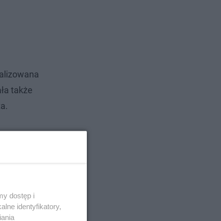
kalizowana
ała także
ta.
y dostęp i
lne identyfikatory,
iania