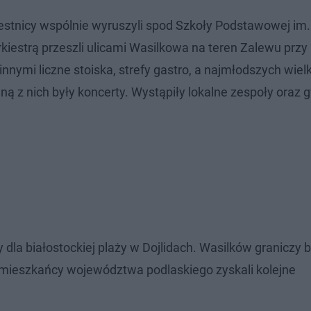
zestnicy wspólnie wyruszyli spod Szkoły Podstawowej im.
iestrą przeszli ulicami Wasilkowa na teren Zalewu przy 
nnymi liczne stoiska, strefy gastro, a najmłodszych wiel
ą z nich były koncerty. Wystąpiły lokalne zespoły oraz 
 dla białostockiej plaży w Dojlidach. Wasilków graniczy
 mieszkańcy województwa podlaskiego zyskali kolejne