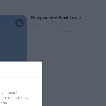
Nowy zalew w Wasilkowie
Autor: J.S
y dostęp i
lne identyfikatory,
iania