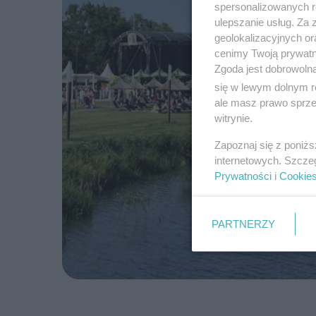
spersonalizowanych re
ulepszanie usług. Za
geolokalizacyjnych or
cenimy Twoją prywatno
Zgoda jest dobrowoln
się w lewym dolnym r
ale masz prawo sprzec
witrynie.
Zapoznaj się z poniż
internetowych. Szcze
Prywatności
i
Cookie
PARTNERZY