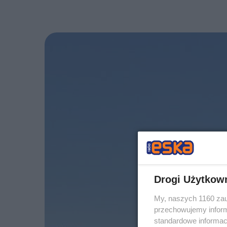
Drogi Użytkow
My, naszych 1160 zau
przechowujemy informa
standardowe informac