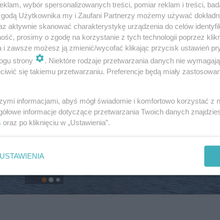
klam, wybór spersonalizowanych treści, pomiar reklam i treści, bad
 zgodą Użytkownika my i Zaufani Partnerzy możemy używać dokład
az aktywnie skanować charakterystykę urządzenia do celów identyfi
ść, prosimy o zgodę na korzystanie z tych technologii poprzez klikn
a i zawsze możesz ją zmienić/wycofać klikając przycisk ustawień pr
ogu strony
. Niektóre rodzaje przetwarzania danych nie wymagaj
iwić się takiemu przetwarzaniu. Preferencje będą miały zastosowanie
szymi informacjami, abyś mógł świadomie i komfortowo korzystać z
gółowe informacje dotyczące przetwarzania Twoich danych znajdzi
s
oraz po kliknięciu w „Ustawienia”.
USTAWIENIA