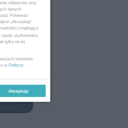
anie odbiorców oraz
nych danych
kacji. Ponieważ
ięcie „Akceptuję”.
ywatności znajdujący
ą zgody użytkownika,
 tylko na tej
 naszych serwisów
esz w
Polityce
Akceptuję