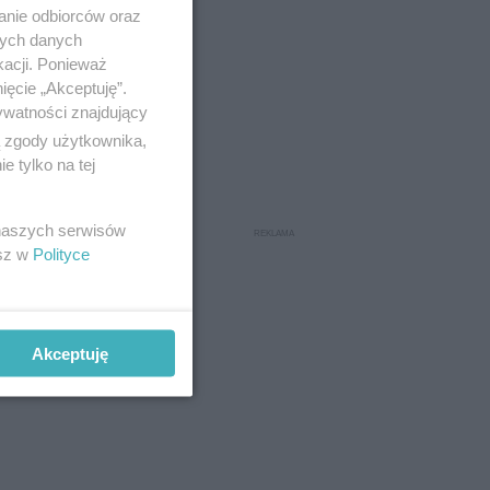
anie odbiorców oraz
nych danych
kacji. Ponieważ
ięcie „Akceptuję”.
ywatności znajdujący
ą zgody użytkownika,
 tylko na tej
 naszych serwisów
esz w
Polityce
Akceptuję