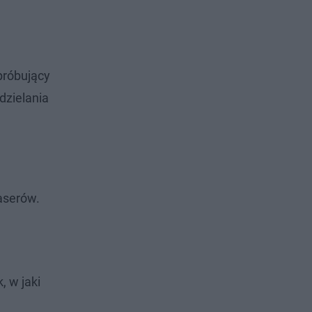
próbujący
dzielania
zaserów.
, w jaki