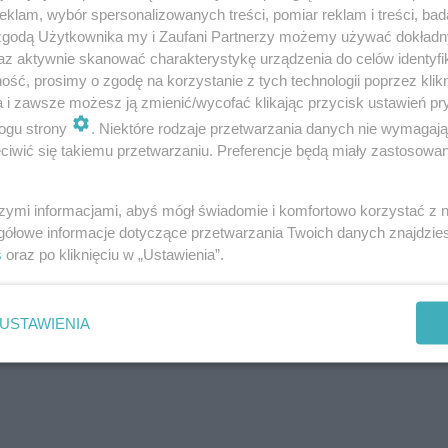
klam, wybór spersonalizowanych treści, pomiar reklam i treści, bad
 zgodą Użytkownika my i Zaufani Partnerzy możemy używać dokład
az aktywnie skanować charakterystykę urządzenia do celów identyfi
ść, prosimy o zgodę na korzystanie z tych technologii poprzez klikn
a i zawsze możesz ją zmienić/wycofać klikając przycisk ustawień pr
ogu strony
. Niektóre rodzaje przetwarzania danych nie wymagaj
iwić się takiemu przetwarzaniu. Preferencje będą miały zastosowanie
szymi informacjami, abyś mógł świadomie i komfortowo korzystać z
gółowe informacje dotyczące przetwarzania Twoich danych znajdzi
s
oraz po kliknięciu w „Ustawienia”.
USTAWIENIA