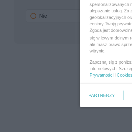
spersonalizowanych re
ulepszanie usług. Za
Nie
geolokalizacyjnych or
cenimy Twoją prywatno
Zgoda jest dobrowoln
się w lewym dolnym r
ale masz prawo sprzec
witrynie.
Zapoznaj się z poniż
internetowych. Szcze
Prywatności
i
Cookie
PARTNERZY