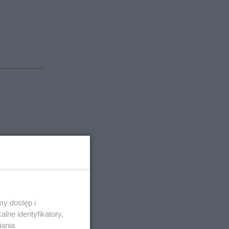
y dostęp i
lne identyfikatory,
iania