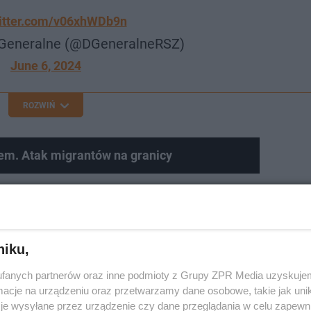
witter.com/v06xhWDb9n
Generalne (@DGeneralneRSZ)
June 6, 2024
ROZWIŃ
żem. Atak migrantów na granicy
niku,
aniem dobrze chroniona?
fanych partnerów oraz inne podmioty z Grupy ZPR Media uzyskujem
cje na urządzeniu oraz przetwarzamy dane osobowe, takie jak unika
je wysyłane przez urządzenie czy dane przeglądania w celu zapewn