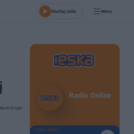
Słuchaj radia
Menu
j
Radio Online
daj do Google
TERAZ GRAMY