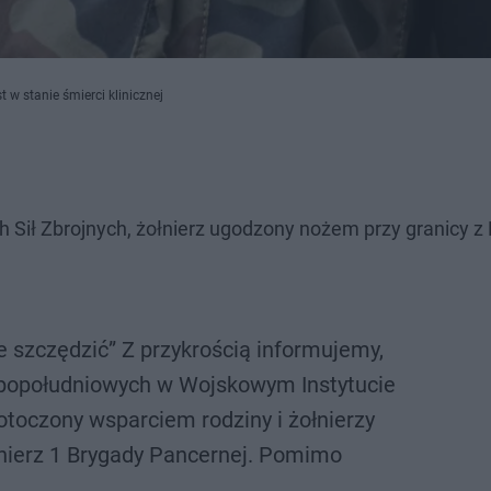
 w stanie śmierci klinicznej
ił Zbrojnych, żołnierz ugodzony nożem przy granicy z 
ie szczędzić” Z przykrością informujemy,
 popołudniowych w Wojskowym Instytucie
oczony wsparciem rodziny i żołnierzy
nierz 1 Brygady Pancernej. Pomimo