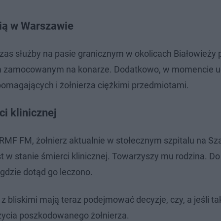
sią w Warszawie
as służby na pasie granicznym w okolicach Białowieży 
żem zamocowanym na konarze. Dodatkowo, w momencie u
magających i żołnierza ciężkimi przedmiotami.
i klinicznej
i RMF FM, żołnierz aktualnie w stołecznym szpitalu na S
st w stanie śmierci klinicznej. Towarzyszy mu rodzina. Do
gdzie dotąd go leczono.
z bliskimi mają teraz podejmować decyzje, czy, a jeśli tak
ycia poszkodowanego żołnierza.