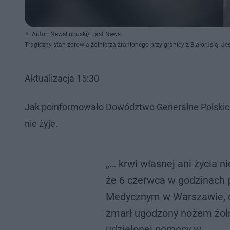
Autor: NewsLubuski/ East News
Tragiczny stan zdrowia żołnierza zranionego przy granicy z Białorusią. Jest
Aktualizacja 15:30
Jak poinformowało Dowództwo Generalne Polskich S
nie żyje.
„… krwi własnej ani życia n
że 6 czerwca w godzinach
Medycznym w Warszawie, ot
zmarł ugodzony nożem żoł
udzielonej pomocy w…