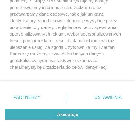
podmioty z Grupy ZPR Media uzyskujemy dostęp i
przechowujemy informacje na urządzeniu oraz
przetwarzamy dane osobowe, takie jak unikalne
identyfikatory, standardowe informacje wysyłane przez
urządzenie czy dane przeglądania w celu zapewniania
spersonalizowanych reklam, wybór spersonalizowanych
treści, pomiar reklam i treści, badanie odbiorców oraz
ulepszanie usług. Za zgodą Użytkownika my i Zaufani
Partnerzy możemy używać dokładnych danych
DOMOWE PRZETWORY
geolokalizacyjnych oraz aktywnie skanować
Jedna łyżeczka w zupełności
charakterystykę urządzenia do celów identyfikacji.
wystarczy. Twój dżem będzie gęsty
Ponieważ cenimy Twoją prywatność, prosimy o zgodę na
korzystanie z tych technologii poprzez kliknięcie
jak nigdy
„Akceptuję”. Zgoda jest dobrowolna i zawsze możesz ją
zmienić/wycofać klikając przycisk ustawień prywatności
PARTNERZY
USTAWIENIA
ZOBACZ WIĘCEJ
znajdujący się w lewym dolnym rogu strony
. Niektóre
rodzaje przetwarzania danych nie wymagają zgody
Akceptuję
użytkownika, ale masz prawo sprzeciwić się takiemu
przetwarzaniu. Preferencje będą miały zastosowanie tylko
na tej witrynie.