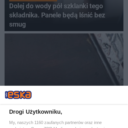
Dolej do wody pół szklanki tego
składnika. Panele będą lśnić bez
smug
SPRAWDZONE SPOSOBY
Twoja biżuteria pociemniała? Włóż
kawałek tego do szuflady i zapomnij
Drogi Użytkowniku,
o tym problemie. Sposób na
My, naszych 1160 zaufanych partnerów oraz inne
pociemniałą biżuterię