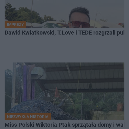
IMPREZY
Dawid Kwiatkowski, T.Love i TEDE rozgrzali pub
NIEZWYKŁA HISTORIA
Miss Polski Wiktoria Ptak sprzątała domy i walc