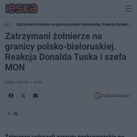
Zatrzymani żołnierze na granicy polsko-białoruskiej. Reakcja Donalda
Tuska i szefa MON
Zatrzymani żołnierze na
granicy polsko-białoruskiej.
Reakcja Donalda Tuska i szefa
MON
2024-06-06
9:50
Dodaj do Google
AŁ
Żołnierze usłyszeli zarzuty prokuratorskie po