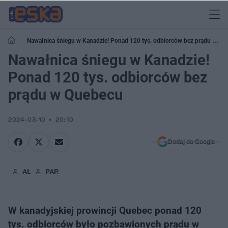
Nawałnica śniegu w Kanadzie! Ponad 120 tys. odbiorców bez prądu w
Quebecu
Nawałnica śniegu w Kanadzie!
Ponad 120 tys. odbiorców bez
prądu w Quebecu
2024-03-10
20:10
Dodaj do Google
AŁ
PAP.
W kanadyjskiej prowincji Quebec ponad 120
tys. odbiorców było pozbawionych prądu w