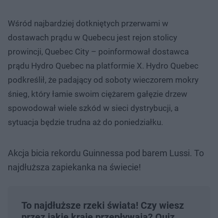
Wśród najbardziej dotkniętych przerwami w
dostawach prądu w Quebecu jest rejon stolicy
prowincji, Quebec City – poinformował dostawca
prądu Hydro Quebec na platformie X. Hydro Quebec
podkreślił, że padający od soboty wieczorem mokry
śnieg, który łamie swoim ciężarem gałęzie drzew
spowodował wiele szkód w sieci dystrybucji, a
sytuacja będzie trudna aż do poniedziałku.
Akcja bicia rekordu Guinnessa pod barem Lussi. To
najdłuższa zapiekanka na świecie!
To najdłuższe rzeki świata! Czy wiesz
przez jakie kraje przepływają? Quiz