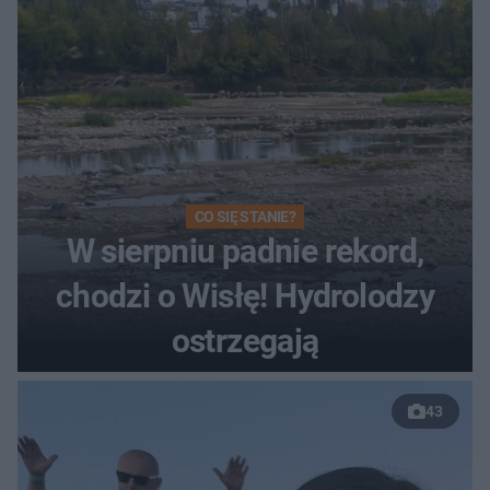
CO SIĘ STANIE?
W sierpniu padnie rekord,
chodzi o Wisłę! Hydrolodzy
ostrzegają
43