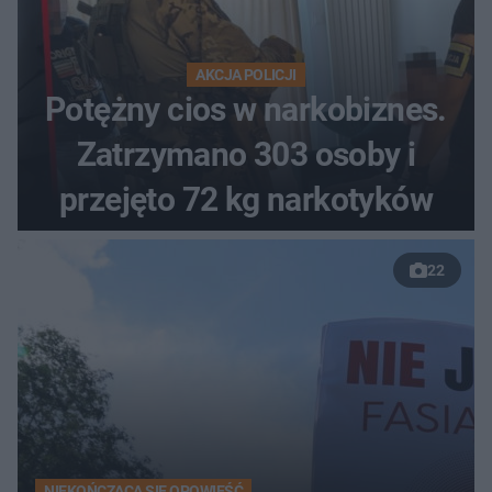
AKCJA POLICJI
Potężny cios w narkobiznes.
Zatrzymano 303 osoby i
przejęto 72 kg narkotyków
22
NIEKOŃCZĄCA SIĘ OPOWIEŚĆ