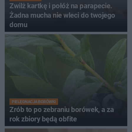
Zwilż kartkę i połóż na parapecie.
Żadna mucha nie wleci do twojego
domu
PIELĘGNACJA BORÓWKI
Zrób to po zebraniu borówek, a za
rok zbiory będą obfite