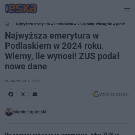
Najwyższa emerytura w Podlaskiem w 2024 roku. Wiemy, ile wynosi! ZUS
podał nowe dane
Najwyższa emerytura w
Podlaskiem w 2024 roku.
Wiemy, ile wynosi! ZUS podał
nowe dane
2024-11-08
15:31
Dodaj do Google
Marcin Łopienski
Ile wynosi najwyższa emerytura, jaką ZUS w