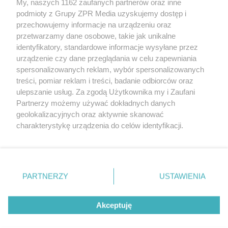
My, naszych 1162 zaufanych partnerów oraz inne
Żaden utwór zamieszczony w serwisie nie może być powielany i
podmioty z Grupy ZPR Media uzyskujemy dostęp i
rozpowszechniany lub dalej rozpowszechniany w jakikolwiek sposób (w
tym także elektroniczny lub mechaniczny) na jakimkolwiek polu
przechowujemy informacje na urządzeniu oraz
eksploatacji w jakiejkolwiek formie, włącznie z umieszczaniem w
przetwarzamy dane osobowe, takie jak unikalne
Internecie bez pisemnej zgody właściciela praw. Jakiekolwiek użycie lub
identyfikatory, standardowe informacje wysyłane przez
wykorzystanie utworów w całości lub w części z naruszeniem prawa,
tzn. bez właściwej zgody, jest zabronione pod groźbą kary i może być
urządzenie czy dane przeglądania w celu zapewniania
ścigane prawnie.
spersonalizowanych reklam, wybór spersonalizowanych
treści, pomiar reklam i treści, badanie odbiorców oraz
ulepszanie usług. Za zgodą Użytkownika my i Zaufani
Partnerzy możemy używać dokładnych danych
geolokalizacyjnych oraz aktywnie skanować
charakterystykę urządzenia do celów identyfikacji.
Ponieważ cenimy Twoją prywatność, prosimy o zgodę na
O nas
korzystanie z tych technologii poprzez kliknięcie
Informacje prawne
„Akceptuję”. Zgoda jest dobrowolna i zawsze możesz ją
zmienić/wycofać klikając przycisk ustawień prywatności
PARTNERZY
USTAWIENIA
Nasze serwisy
znajdujący się w lewym dolnym rogu strony
. Niektóre
rodzaje przetwarzania danych nie wymagają zgody
© 2026 Grupa ZPR Media
Akceptuję
użytkownika, ale masz prawo sprzeciwić się takiemu
przetwarzaniu. Preferencje będą miały zastosowanie tylko
na tej witrynie.