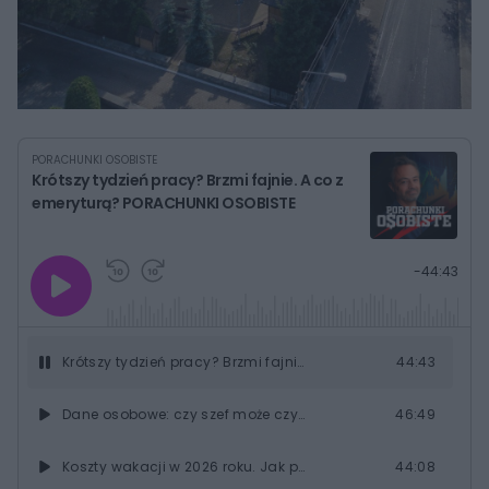
PORACHUNKI OSOBISTE
Krótszy tydzień pracy? Brzmi fajnie. A co z
emeryturą? PORACHUNKI OSOBISTE
G
P
P
P
-
44:43
r
r
r
o
a
z
z
j
z
e
e
w
w
o
i
i
s
ń
ń
Krótszy tydzień pracy? Brzmi fajnie. A co z emeryturą? PORACHUNKI OSOBISTE
44:43
t
1
1
0
0
a
s
s
ł
Dane osobowe: czy szef może czytać prywatne wiadomości pracownika? PORACHUNKI OSOBISTE
46:49
d
d
y
o
o
c
t
p
u
r
Koszty wakacji w 2026 roku. Jak podróżować ekonomicznie? PORACHUNKI OSOBISTE
44:08
z
ł
z
a