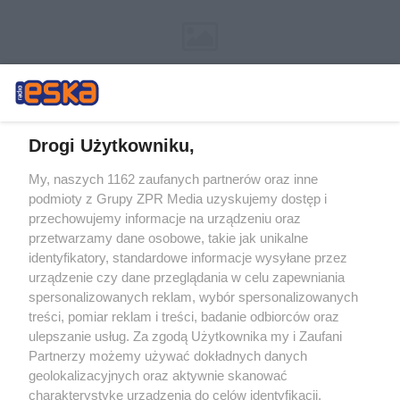
Drogi Użytkowniku,
My, naszych 1162 zaufanych partnerów oraz inne
Żaden utwór zamieszczony w serwisie nie może być powielany i
podmioty z Grupy ZPR Media uzyskujemy dostęp i
rozpowszechniany lub dalej rozpowszechniany w jakikolwiek sposób (w
przechowujemy informacje na urządzeniu oraz
tym także elektroniczny lub mechaniczny) na jakimkolwiek polu
eksploatacji w jakiejkolwiek formie, włącznie z umieszczaniem w
przetwarzamy dane osobowe, takie jak unikalne
Internecie bez pisemnej zgody właściciela praw. Jakiekolwiek użycie lub
identyfikatory, standardowe informacje wysyłane przez
wykorzystanie utworów w całości lub w części z naruszeniem prawa,
tzn. bez właściwej zgody, jest zabronione pod groźbą kary i może być
urządzenie czy dane przeglądania w celu zapewniania
ścigane prawnie.
spersonalizowanych reklam, wybór spersonalizowanych
treści, pomiar reklam i treści, badanie odbiorców oraz
ulepszanie usług. Za zgodą Użytkownika my i Zaufani
Partnerzy możemy używać dokładnych danych
geolokalizacyjnych oraz aktywnie skanować
charakterystykę urządzenia do celów identyfikacji.