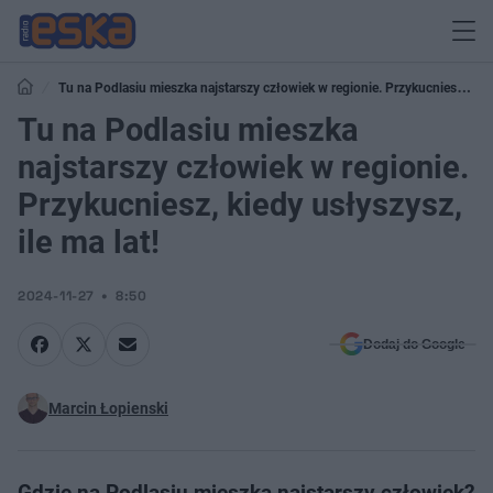
Tu na Podlasiu mieszka najstarszy człowiek w regionie. Przykucniesz,
kiedy usłyszysz, ile ma lat!
Tu na Podlasiu mieszka
najstarszy człowiek w regionie.
Przykucniesz, kiedy usłyszysz,
ile ma lat!
2024-11-27
8:50
Dodaj do Google
Marcin Łopienski
Gdzie na Podlasiu mieszka najstarszy człowiek?