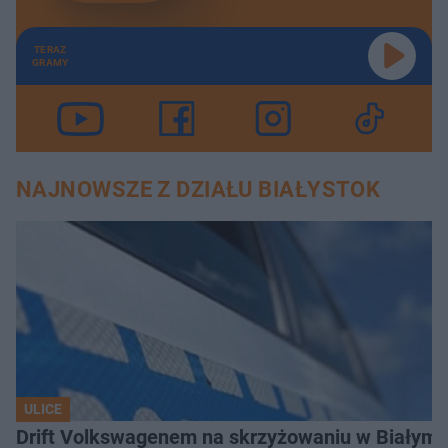
Banki na przegranej pozycji? Wyroki TSUE umacniają pozycję frankowiczów. PORACHUNKI OSOBISTE
48:34
TERAZ
Zdolność i historia kredytowa. Na co uważać przed podpisaniem umowy? PORACHUNKI OSOBISTE
46:54
GRAMY
Firmy za mało doceniają pracowników? Badania ujawniają niepokojący trend. PORACHUNKI OSOBISTE
44:41
Transparentność płac i neutralność płciowa – jak pracodawcy radzą sobie z nowymi przepisami? PORACHUNKI OSOBISTE
43:27
NAJNOWSZE Z DZIAŁU BIAŁYSTOK
Termomodernizacja i nowe klasy energetyczne nieruchomości. PORACHUNKI OSOBISTE
47:33
Bazrobocie, brak wody, dzieci na wysypiskach. Katarzyna Urban o codzienności na Madagaskarze. PORACHUNKI OSOBISTE
46:28
Mentoring, sukces i mikroemerytury. Gość: Jakub B. Bączek. PORACHUNKI OSOBISTE
46:12
Czym jest Business Intelligence i jak wykorzystać siłę danych w swojej firmie? PORACHUNKI OSOBISTE
39:15
Syndrom oszusta. Dlaczego podważam własne kompetencje? PORACHUNKI OSOBISTE
46:45
ULICE
Drift Volkswagenem na skrzyżowaniu w Białyms