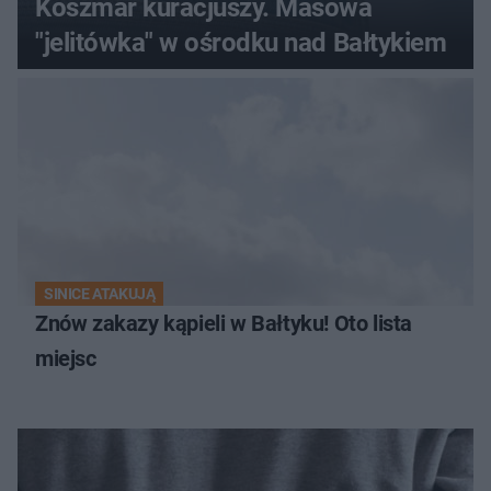
Koszmar kuracjuszy. Masowa
"jelitówka" w ośrodku nad Bałtykiem
SINICE ATAKUJĄ
Znów zakazy kąpieli w Bałtyku! Oto lista
miejsc