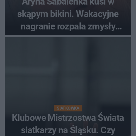
Aryna Sabalenka kusi w
skąpym bikini. Wakacyjne
nagranie rozpala zmysły
fanów
SIATKÓWKA
Klubowe Mistrzostwa Świata
siatkarzy na Śląsku. Czy