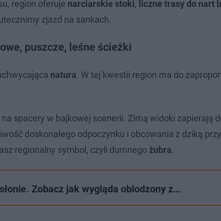
u, region oferuje
narciarskie stoki
,
liczne
trasy do nart
kutecznimy zjazd na sankach.
owe, puszcze, leśne ścieżki
zachwycająca
natura
. W tej kwestii region ma do zaprop
e na spacery w bajkowej scenerii. Zimą widoki zapierają 
żliwość doskonałego odpoczynku i obcowania z dziką prz
asz regionalny symbol, czyli dumnego
żubra
.
dsłonie. Zobacz jak wygląda oblodzony z…