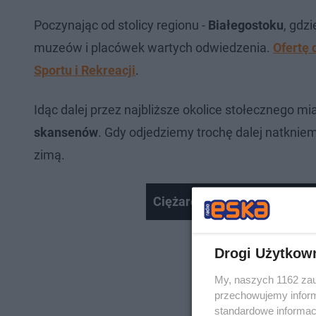
Poczynając od stolicy regionu -
Białegostoku
, gdz
muzeów i placówek wartych odwiedzenia.
Ofertę 
Sportu i Rekreacji
.
Idąc dalej przez najbliższe okolice stołecznego mi
skansenów
. Gdy odjedziemy trochę dalej natknie
zimą.
Ciężarówka Coca-cola w Biał
Drogi Użytkow
My, naszych 1162 zau
przechowujemy informa
standardowe informac