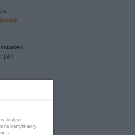
ów,
 Ośrodek
h
muzeów i
 jak i
y dostęp i
lne identyfikatory,
iania