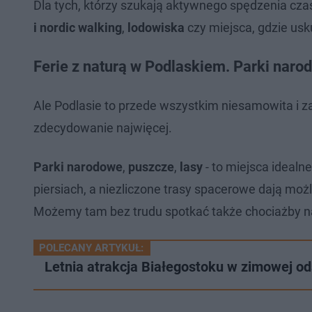
Dla tych, którzy szukają aktywnego spędzenia czas
i nordic walking
,
lodowiska
czy miejsca, gdzie us
Ferie z naturą w Podlaskiem. Parki narod
Ale Podlasie to przede wszystkim niesamowita i 
zdecydowanie najwięcej.
Parki narodowe
,
puszcze
,
lasy
- to miejsca idealn
piersiach, a niezliczone trasy spacerowe dają mo
Możemy tam bez trudu spotkać także chociażby n
POLECANY ARTYKUŁ:
Letnia atrakcja Białegostoku w zimowej o