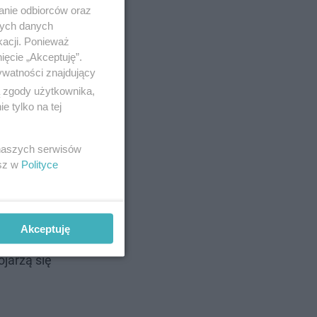
anie odbiorców oraz
nych danych
kacji. Ponieważ
ięcie „Akceptuję”.
ywatności znajdujący
ą zgody użytkownika,
 tylko na tej
 naszych serwisów
esz w
Polityce
Akceptuję
jarzą się