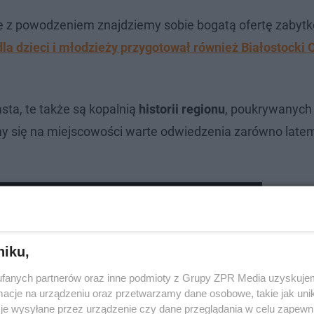
ie z powodzeniem znajdziemy sobie bogatą ofertę zabytk
dla dzieci i młodzieży przygotował również Białostocki
asta, te także są kopalnią
historii regionu
, poukrywanyc
my się na miejscowości warte odwiedzenia zarówno latem,
ymstoku! Atrakcja przyciągnęła tłumy!
niku,
fanych partnerów oraz inne podmioty z Grupy ZPR Media uzyskujem
cje na urządzeniu oraz przetwarzamy dane osobowe, takie jak unika
je wysyłane przez urządzenie czy dane przeglądania w celu zapewn