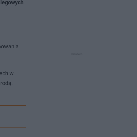
 biegowych
onowania
dech w
yrodą.