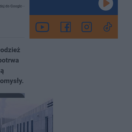
daj do Google
łodzież
potrwa
ją
pomysły.