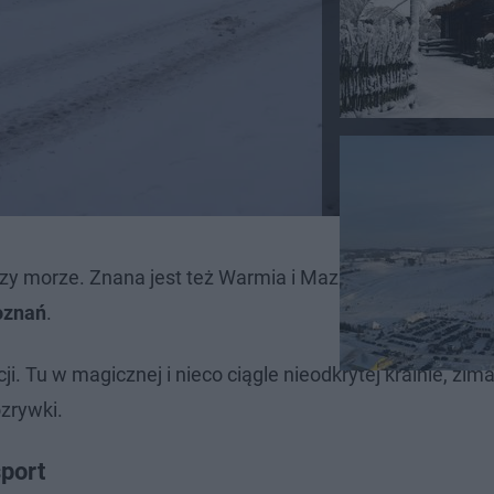
 czy morze. Znana jest też Warmia i Mazury. Ewentualnie
oznań
.
 Tu w magicznej i nieco ciągle nieodkrytej krainie, zima
zrywki.
sport