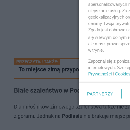
spersonalizowanych re
ulepszanie usług. Za
geolokalizacyjnych or
cenimy Twoją prywatno
Zgoda jest dobrowoln
się w lewym dolnym r
ale masz prawo sprzec
witrynie.
Zapoznaj się z poniż
PRZECZYTAJ TAKŻE:
internetowych. Szcze
To miejsce zimą przypomina Narnię. Las Zw
Prywatności
i
Cookie
Białe szaleństwo w Podlaskiem. Propozy
PARTNERZY
Dla miłośników zimowego szaleństwa także nie zab
z górami. Jednak na
Podlasiu
nie brakuje miejsc 