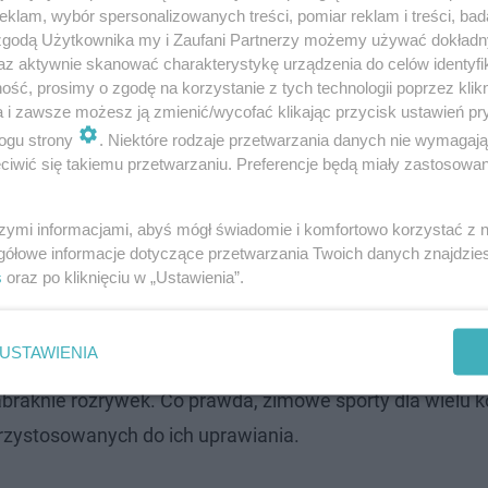
klam, wybór spersonalizowanych treści, pomiar reklam i treści, bad
 zgodą Użytkownika my i Zaufani Partnerzy możemy używać dokład
az aktywnie skanować charakterystykę urządzenia do celów identyfi
ść, prosimy o zgodę na korzystanie z tych technologii poprzez klikn
a i zawsze możesz ją zmienić/wycofać klikając przycisk ustawień pr
ogu strony
. Niektóre rodzaje przetwarzania danych nie wymagaj
iwić się takiemu przetwarzaniu. Preferencje będą miały zastosowanie
szymi informacjami, abyś mógł świadomie i komfortowo korzystać z
gółowe informacje dotyczące przetwarzania Twoich danych znajdzi
ierzyniecki znajduje się w sercu Białe…
s
oraz po kliknięciu w „Ustawienia”.
cje dla miłośników sportów zimowych
USTAWIENIA
raknie rozrywek. Co prawda, zimowe sporty dla wielu ko
przystosowanych do ich uprawiania.