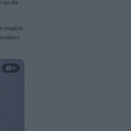
 raz dla
m znajdzie
 krótkimi
10