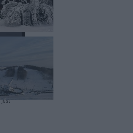
 większe
 jest