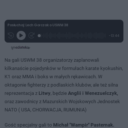
Posłuchaj: Lech Gorczak o USWM 38
L
P
P
P
-
13:44
G
o
r
r
o
z
r
a
z
z
o
a
d
e
e
s
j
t
e
w
w
a
d
i
i
ł
:
ń
ń
y
Na gali USWM 38 organizatorzy zaplanowali
c
1
1
1
z
.
0
0
a
kilkanaście pojedynków w formułach karate kyokushin,
s
8
s
s
Â
2
d
d
K1 oraz MMA i boks w małych rękawicach. W
%
o
o
t
p
oktagonie fighterzy z podlaskich klubów, ale też silna
u
r
ł
z
reprezentacja z
Litwy
, będzie
Anglii i Wenezuelczyk,
u
o
d
oraz zawodnicy z Mazurskich Wojskowych Jednostek
u
NATO ( USA, CHORWACJA, RUMUNIA)
Gość specjalny gali to
Michał "Wampir" Pasternak.