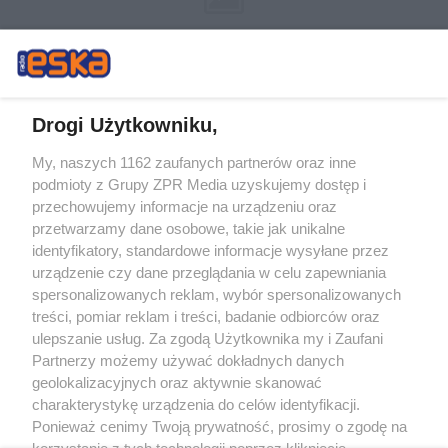
Drogi Użytkowniku,
My, naszych 1162 zaufanych partnerów oraz inne
Żaden utwór zamieszczony w serwisie nie może być powielany i
podmioty z Grupy ZPR Media uzyskujemy dostęp i
rozpowszechniany lub dalej rozpowszechniany w jakikolwiek sposób (w
tym także elektroniczny lub mechaniczny) na jakimkolwiek polu
przechowujemy informacje na urządzeniu oraz
eksploatacji w jakiejkolwiek formie, włącznie z umieszczaniem w Internecie
przetwarzamy dane osobowe, takie jak unikalne
bez pisemnej zgody właściciela praw. Jakiekolwiek użycie lub
wykorzystanie utworów w całości lub w części z naruszeniem prawa, tzn.
identyfikatory, standardowe informacje wysyłane przez
bez właściwej zgody, jest zabronione pod groźbą kary i może być ścigane
urządzenie czy dane przeglądania w celu zapewniania
prawnie.
spersonalizowanych reklam, wybór spersonalizowanych
treści, pomiar reklam i treści, badanie odbiorców oraz
ulepszanie usług. Za zgodą Użytkownika my i Zaufani
Partnerzy możemy używać dokładnych danych
geolokalizacyjnych oraz aktywnie skanować
charakterystykę urządzenia do celów identyfikacji.
O nas
Ponieważ cenimy Twoją prywatność, prosimy o zgodę na
korzystanie z tych technologii poprzez kliknięcie