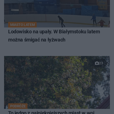
MIASTO LATEM
Lodowisko na upały. W Białymstoku latem
można śmigać na łyżwach
23
PODRÓŻE
To jedno z najpiękniejszych miast w woj.