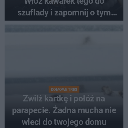
Włóż kawałek tego do
szuflady i zapomnij o tym
problemie. Sposób na
pociemniałą biżuterię
DOMOWE TRIKI
Zwilż kartkę i połóż na
parapecie. Żadna mucha nie
wleci do twojego domu