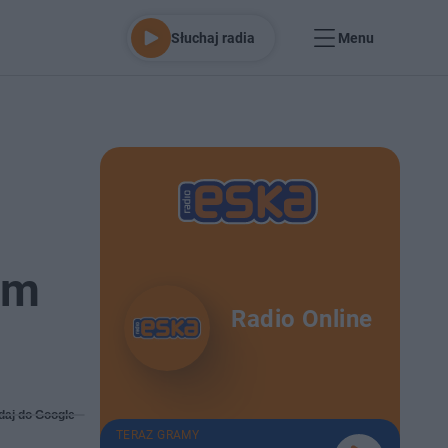
Słuchaj radia
Menu
em
Radio Online
daj do Google
TERAZ GRAMY