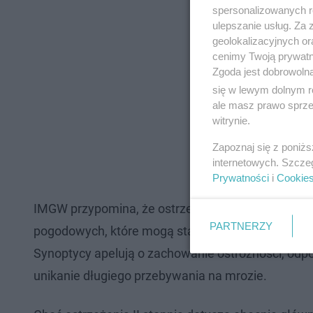
spersonalizowanych re
ulepszanie usług. Za
geolokalizacyjnych or
cenimy Twoją prywatno
Zgoda jest dobrowoln
się w lewym dolnym r
ale masz prawo sprzec
witrynie.
Zapoznaj się z poniż
internetowych. Szcze
Prywatności
i
Cookie
IMGW przypomina, że ostrzeżenie I stopnia oznac
PARTNERZY
pogodowych, które mogą stanowić zagrożenie dla 
Synoptycy apelują o zachowanie ostrożności, odpo
unikanie długiego przebywania na mrozie.