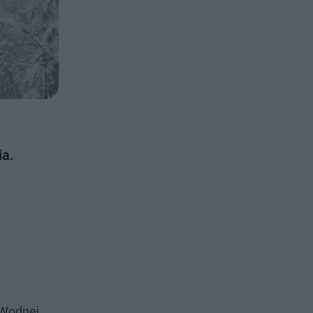
ia.
 Wodnej