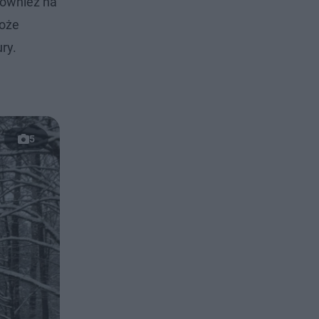
 również na
może
ry.
5