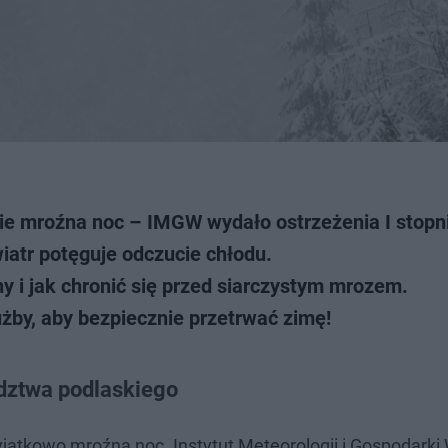
e mroźna noc – IMGW wydało ostrzeżenia I stopn
iatr potęguje odczucie chłodu.
ny i jak chronić się przed siarczystym mrozem.
użby, aby bezpiecznie przetrwać zimę!
dztwa podlaskiego
tkowo mroźna noc. Instytut Meteorologii i Gospodarki