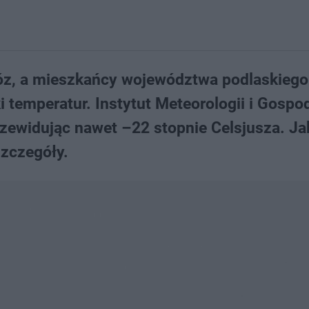
óz, a mieszkańcy województwa podlaskieg
 temperatur. Instytut Meteorologii i Gospo
rzewidując nawet –22 stopnie Celsjusza. Ja
szczegóły.