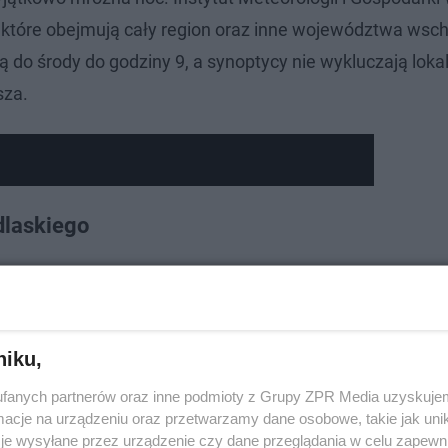
 które obejmują cały region oraz inne województwa wsch
ją do środy do godziny 9, a synoptycy nie wykluczają loka
sza.
dlaskiego
 na wtorek oraz z wtorku na środę temperatura minimaln
chłodniejszych miejscach może być jeszcze zimniej. W ci
tury mają sięgać od –10 do –7 stopni, lokalnie do –12.
niku,
ścią od 5 do 15 km/h.
fanych partnerów oraz inne podmioty z Grupy ZPR Media uzyskujem
cje na urządzeniu oraz przetwarzamy dane osobowe, takie jak unika
je wysyłane przez urządzenie czy dane przeglądania w celu zapewn