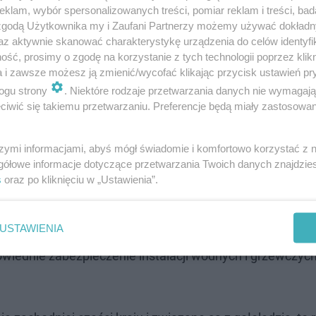
klam, wybór spersonalizowanych treści, pomiar reklam i treści, bad
 zgodą Użytkownika my i Zaufani Partnerzy możemy używać dokład
az aktywnie skanować charakterystykę urządzenia do celów identyfi
ść, prosimy o zgodę na korzystanie z tych technologii poprzez klikn
a i zawsze możesz ją zmienić/wycofać klikając przycisk ustawień pr
ogu strony
. Niektóre rodzaje przetwarzania danych nie wymagaj
iwić się takiemu przetwarzaniu. Preferencje będą miały zastosowanie
szymi informacjami, abyś mógł świadomie i komfortowo korzystać z
gółowe informacje dotyczące przetwarzania Twoich danych znajdzi
s
oraz po kliknięciu w „Ustawienia”.
za warunki sprzyjające występowaniu groźnych zjawisk
USTAWIENIA
zdrowia, szczególnie osób starszych, bezdomnych oraz d
wiednie zabezpieczenie instalacji wodnych i grzewczych