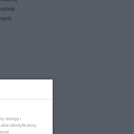
odniej
lnych
a w woj.
ągu dnia
 Dodatkowo
y dostęp i
lne identyfikatory,
iania