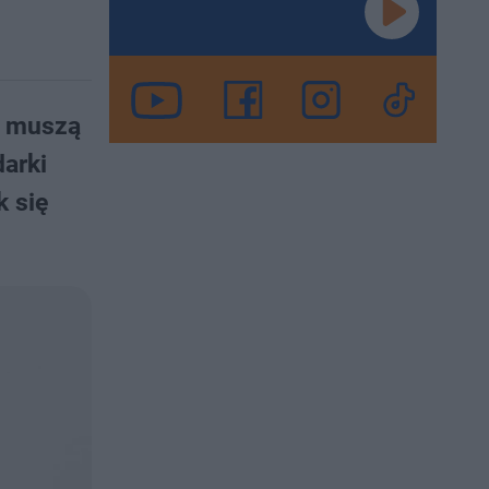
o muszą
darki
k się