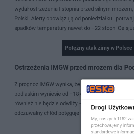
wydał ostrzeżenia I stopnia przed silnym mrozem,
Polski. Alerty obowiązują od poniedziałku i potrwa
spadków temperatury nawet do –22 stopni Celsju
Potężny atak zimy w Polsce
Ostrzeżenia IMGW przed mrozem dla Po
Z prognoz IMGW wynika, że w nocy z poniedziałku
podlaskim wyniesie od –18 do –15 stopni, a w naj
również nie będzie odwilży – maksymalne tempera
Drogi Użytkow
odczuwalny chłód potęguje wiatr wiejący z prędko
My, naszych 1162 zau
przechowujemy informa
standardowe informac