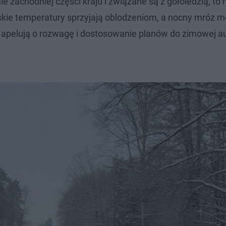
e zachodniej części kraju i związane są z gołoledzią, to
skie temperatury sprzyjają oblodzeniom, a nocny mróz 
apelują o rozwagę i dostosowanie planów do zimowej au