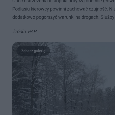
Choć ostrzeżenia II stopnia dotyczą obecnie główni
Podlasiu kierowcy powinni zachować czujność. Ni
dodatkowo pogorszyć warunki na drogach. Służby 
Źródło: PAP