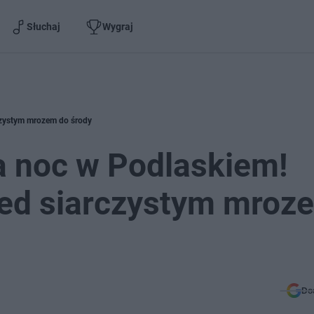
Słuchaj
Wygraj
czystym mrozem do środy
a noc w Podlaskiem!
ed siarczystym mroz
Do