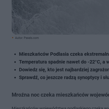
Autor: Pexels.com
Mieszkańców Podlasia czeka ekstremalni
Temperatura spadnie nawet do -22°C, a w
Dowiedz się, kto jest najbardziej zagrożo
Sprawdź, co jeszcze radzą synoptycy i sł
Mroźna noc czeka mieszkańców wojewó
Mieszkańców województwa podlaskiego czeka wyją