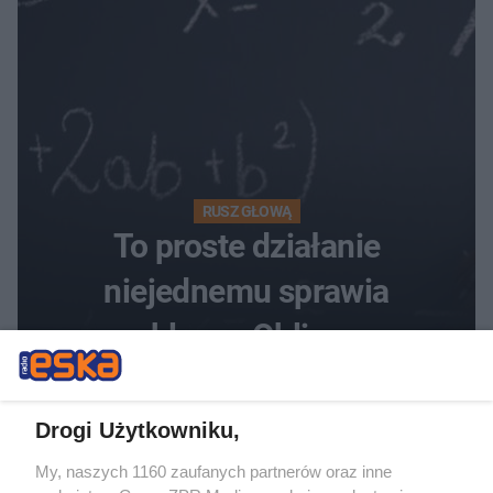
RUSZ GŁOWĄ
To proste działanie
niejednemu sprawia
problemy. Obliczysz
poprawnie, ile to jest
72+7×7−7×5=?
Drogi Użytkowniku,
My, naszych 1160 zaufanych partnerów oraz inne