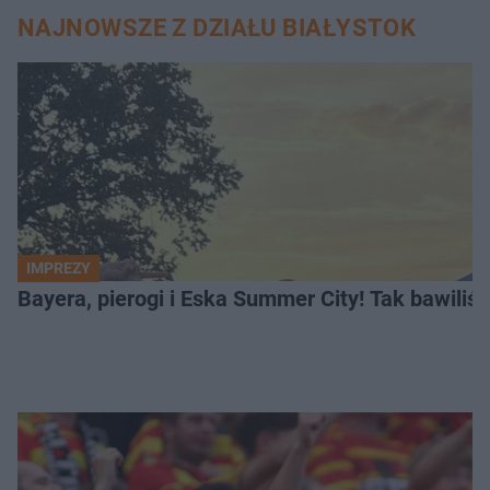
NAJNOWSZE Z DZIAŁU BIAŁYSTOK
IMPREZY
Bayera, pierogi i Eska Summer City! Tak bawiliś