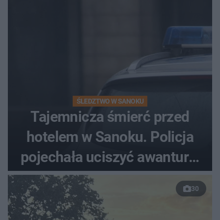
ŚLEDZTWO W SANOKU
Tajemnicza śmierć przed
hotelem w Sanoku. Policja
pojechała uciszyć awanturę,
znaleźli ciało
30