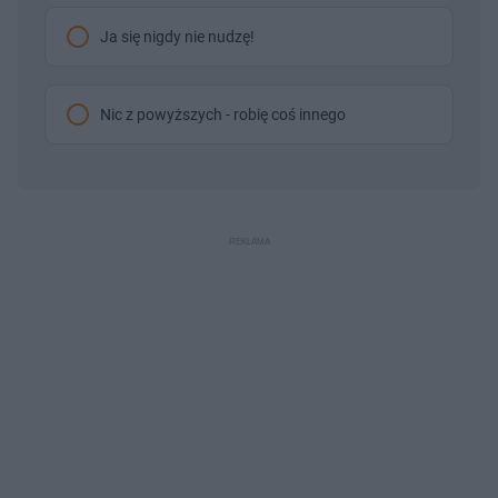
Ja się nigdy nie nudzę!
Nic z powyższych - robię coś innego