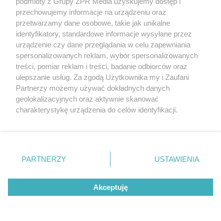
podmioty z Grupy ZPR Media uzyskujemy dostęp i
przechowujemy informacje na urządzeniu oraz
przetwarzamy dane osobowe, takie jak unikalne
identyfikatory, standardowe informacje wysyłane przez
urządzenie czy dane przeglądania w celu zapewniania
spersonalizowanych reklam, wybór spersonalizowanych
treści, pomiar reklam i treści, badanie odbiorców oraz
TEKST SPONSOROWANY
Co piąta kobieta przyznaje, że
ulepszanie usług. Za zgodą Użytkownika my i Zaufani
Partnerzy możemy używać dokładnych danych
jej ciało nigdy nie wróciło do
geolokalizacyjnych oraz aktywnie skanować
charakterystykę urządzenia do celów identyfikacji.
stanu sprzed ciąży
Ponieważ cenimy Twoją prywatność, prosimy o zgodę na
korzystanie z tych technologii poprzez kliknięcie
„Akceptuję”. Zgoda jest dobrowolna i zawsze możesz ją
zmienić/wycofać klikając przycisk ustawień prywatności
PARTNERZY
USTAWIENIA
znajdujący się w lewym dolnym rogu strony
. Niektóre
rodzaje przetwarzania danych nie wymagają zgody
Akceptuję
użytkownika, ale masz prawo sprzeciwić się takiemu
przetwarzaniu. Preferencje będą miały zastosowanie tylko
na tej witrynie.