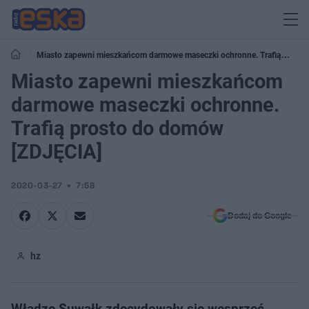
Miasto zapewni mieszkańcom darmowe maseczki ochronne. Trafią
prosto do domów [ZDJĘCIA]
Miasto zapewni mieszkańcom
darmowe maseczki ochronne.
Trafią prosto do domów
[ZDJĘCIA]
2020-03-27
7:58
Dodaj do Google
hz
Władze Suwałk zdecydowały się wesprzeć