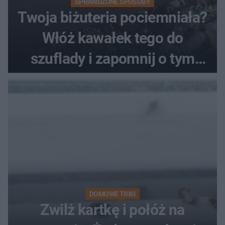
SPRAWDZONE SPOSOBY
Twoja biżuteria pociemniała?
Włóż kawałek tego do
szuflady i zapomnij o tym
problemie. Sposób na
pociemniałą biżuterię
DOMOWE TRIKI
Zwilż kartkę i połóż na