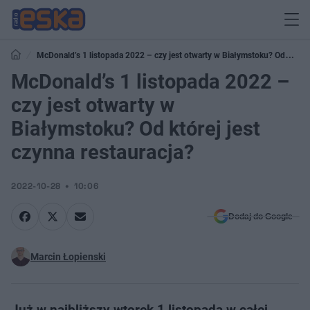
McDonald’s 1 listopada 2022 – czy jest otwarty w Białymstoku? Od
której jest czynna restauracja?
McDonald’s 1 listopada 2022 –
czy jest otwarty w
Białymstoku? Od której jest
czynna restauracja?
2022-10-28
10:06
Dodaj do Google
Marcin Łopienski
Już w najbliższy wtorek 1 listopada w całej