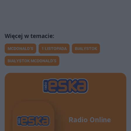
MCDONALD’S
1 LISTOPADA
BIAŁYSTOK
BIAŁYSTOK MCDONALD’S
Radio Online