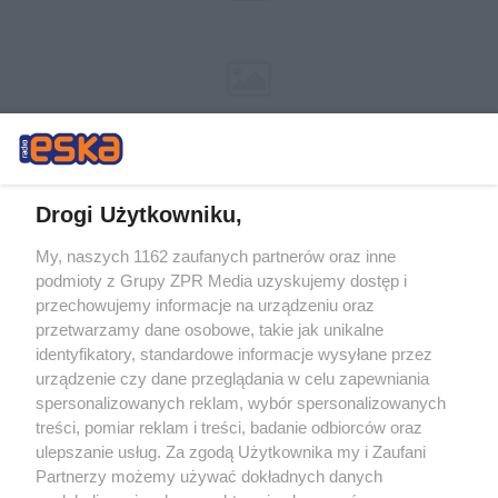
Drogi Użytkowniku,
My, naszych 1162 zaufanych partnerów oraz inne
Żaden utwór zamieszczony w serwisie nie może być powielany i
podmioty z Grupy ZPR Media uzyskujemy dostęp i
rozpowszechniany lub dalej rozpowszechniany w jakikolwiek sposób (w
przechowujemy informacje na urządzeniu oraz
tym także elektroniczny lub mechaniczny) na jakimkolwiek polu
eksploatacji w jakiejkolwiek formie, włącznie z umieszczaniem w
przetwarzamy dane osobowe, takie jak unikalne
Internecie bez pisemnej zgody właściciela praw. Jakiekolwiek użycie lub
identyfikatory, standardowe informacje wysyłane przez
wykorzystanie utworów w całości lub w części z naruszeniem prawa,
tzn. bez właściwej zgody, jest zabronione pod groźbą kary i może być
urządzenie czy dane przeglądania w celu zapewniania
ścigane prawnie.
spersonalizowanych reklam, wybór spersonalizowanych
treści, pomiar reklam i treści, badanie odbiorców oraz
ulepszanie usług. Za zgodą Użytkownika my i Zaufani
Partnerzy możemy używać dokładnych danych