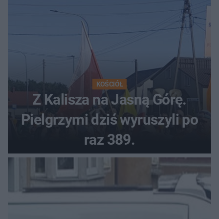
KOŚCIÓŁ
Z Kalisza na Jasną Górę.
Pielgrzymi dziś wyruszyli po
raz 389.