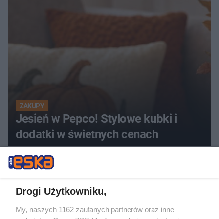
ZAKUPY
Jesień w Pepco! Stylowe kubki i
dodatki w świetnych cenach
ZOBACZ WIĘCEJ
Drogi Użytkowniku,
My, naszych 1162 zaufanych partnerów oraz inne