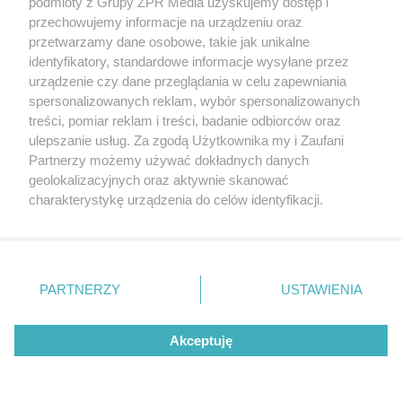
podmioty z Grupy ZPR Media uzyskujemy dostęp i
przechowujemy informacje na urządzeniu oraz
przetwarzamy dane osobowe, takie jak unikalne
identyfikatory, standardowe informacje wysyłane przez
urządzenie czy dane przeglądania w celu zapewniania
spersonalizowanych reklam, wybór spersonalizowanych
treści, pomiar reklam i treści, badanie odbiorców oraz
ulepszanie usług. Za zgodą Użytkownika my i Zaufani
Partnerzy możemy używać dokładnych danych
geolokalizacyjnych oraz aktywnie skanować
charakterystykę urządzenia do celów identyfikacji.
Ponieważ cenimy Twoją prywatność, prosimy o zgodę na
korzystanie z tych technologii poprzez kliknięcie
„Akceptuję”. Zgoda jest dobrowolna i zawsze możesz ją
zmienić/wycofać klikając przycisk ustawień prywatności
PARTNERZY
USTAWIENIA
znajdujący się w lewym dolnym rogu strony
. Niektóre
rodzaje przetwarzania danych nie wymagają zgody
Akceptuję
użytkownika, ale masz prawo sprzeciwić się takiemu
przetwarzaniu. Preferencje będą miały zastosowanie tylko
na tej witrynie.