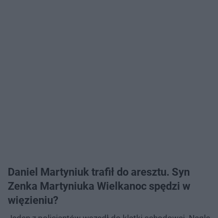
Daniel Martyniuk trafił do aresztu. Syn
Zenka Martyniuka Wielkanoc spędzi w
więzieniu?
Jeden z policjantów wszedł do klatki schodowej. Nagle