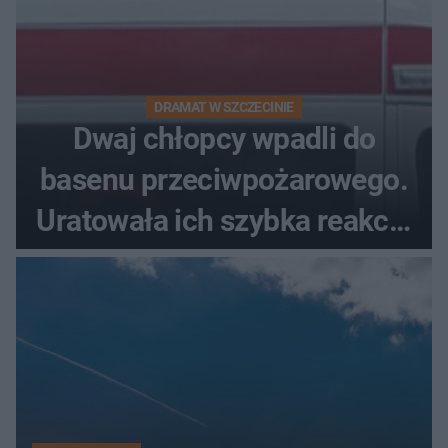
DRAMAT W SZCZECINIE
Dwaj chłopcy wpadli do
basenu przeciwpożarowego.
Uratowała ich szybka reakcja
świadków