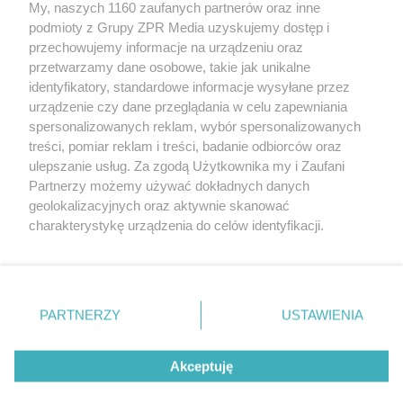
My, naszych 1160 zaufanych partnerów oraz inne
Żaden utwór zamieszczony w serwisie nie może być powielany i
podmioty z Grupy ZPR Media uzyskujemy dostęp i
rozpowszechniany lub dalej rozpowszechniany w jakikolwiek sposób (w
przechowujemy informacje na urządzeniu oraz
tym także elektroniczny lub mechaniczny) na jakimkolwiek polu
eksploatacji w jakiejkolwiek formie, włącznie z umieszczaniem w
przetwarzamy dane osobowe, takie jak unikalne
Internecie bez pisemnej zgody właściciela praw. Jakiekolwiek użycie lub
identyfikatory, standardowe informacje wysyłane przez
wykorzystanie utworów w całości lub w części z naruszeniem prawa,
tzn. bez właściwej zgody, jest zabronione pod groźbą kary i może być
urządzenie czy dane przeglądania w celu zapewniania
ścigane prawnie.
spersonalizowanych reklam, wybór spersonalizowanych
treści, pomiar reklam i treści, badanie odbiorców oraz
ulepszanie usług. Za zgodą Użytkownika my i Zaufani
Partnerzy możemy używać dokładnych danych
geolokalizacyjnych oraz aktywnie skanować
charakterystykę urządzenia do celów identyfikacji.
Ponieważ cenimy Twoją prywatność, prosimy o zgodę na
O nas
korzystanie z tych technologii poprzez kliknięcie
Informacje prawne
„Akceptuję”. Zgoda jest dobrowolna i zawsze możesz ją
zmienić/wycofać klikając przycisk ustawień prywatności
PARTNERZY
USTAWIENIA
Nasze serwisy
znajdujący się w lewym dolnym rogu strony
. Niektóre
rodzaje przetwarzania danych nie wymagają zgody
© 2026 Grupa ZPR Media
Akceptuję
użytkownika, ale masz prawo sprzeciwić się takiemu
przetwarzaniu. Preferencje będą miały zastosowanie tylko