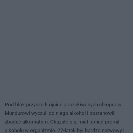
Pod blok przyszedł ojciec poszukiwanych chłopców.
Mundurowi wyczuli od niego alkohol i postanowili
zbadać alkomatem. Okazało się, miał ponad promil
alkoholu w organizmie. 27-latek był bardzo nerwowy i