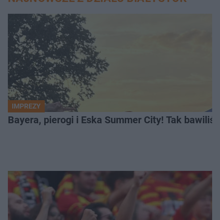
IMPREZY
Bayera, pierogi i Eska Summer City! Tak bawiliś