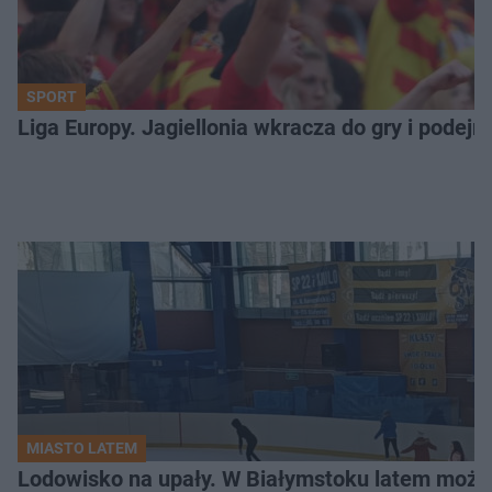
SPORT
Liga Europy. Jagiellonia wkracza do gry i podej
MIASTO LATEM
Lodowisko na upały. W Białymstoku latem możn