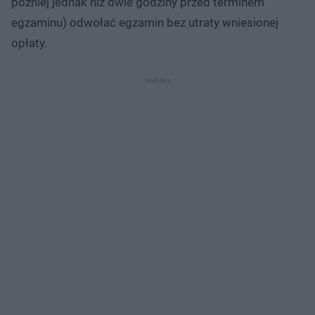
później jednak niż dwie godziny przed terminem
egzaminu) odwołać egzamin bez utraty wniesionej
opłaty.