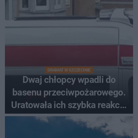
DRAMAT W SZCZECINIE
Dwaj chłopcy wpadli do
basenu przeciwpożarowego.
Uratowała ich szybka reakcja
świadków