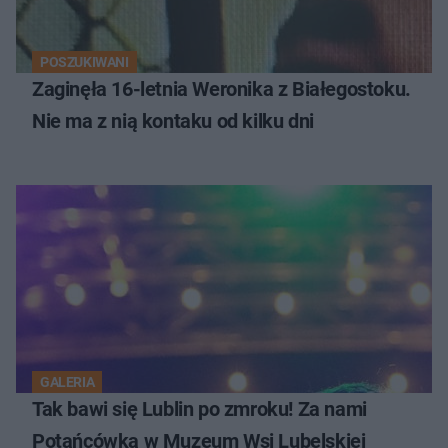
POSZUKIWANI
Zaginęła 16-letnia Weronika z Białegostoku.
Nie ma z nią kontaku od kilku dni
GALERIA
Tak bawi się Lublin po zmroku! Za nami
Potańcówka w Muzeum Wsi Lubelskiej