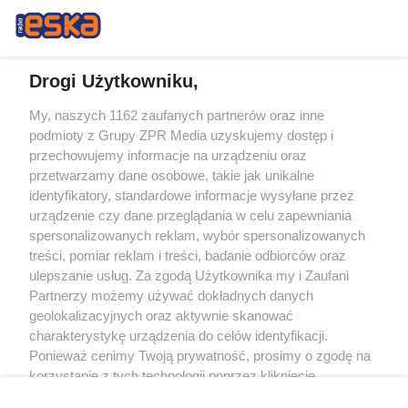
Drogi Użytkowniku,
My, naszych 1162 zaufanych partnerów oraz inne
Żaden utwór zamieszczony w serwisie nie może być powielany i
podmioty z Grupy ZPR Media uzyskujemy dostęp i
rozpowszechniany lub dalej rozpowszechniany w jakikolwiek sposób (w
tym także elektroniczny lub mechaniczny) na jakimkolwiek polu
przechowujemy informacje na urządzeniu oraz
eksploatacji w jakiejkolwiek formie, włącznie z umieszczaniem w Internecie
przetwarzamy dane osobowe, takie jak unikalne
bez pisemnej zgody właściciela praw. Jakiekolwiek użycie lub
wykorzystanie utworów w całości lub w części z naruszeniem prawa, tzn.
identyfikatory, standardowe informacje wysyłane przez
bez właściwej zgody, jest zabronione pod groźbą kary i może być ścigane
urządzenie czy dane przeglądania w celu zapewniania
prawnie.
spersonalizowanych reklam, wybór spersonalizowanych
treści, pomiar reklam i treści, badanie odbiorców oraz
ulepszanie usług. Za zgodą Użytkownika my i Zaufani
Partnerzy możemy używać dokładnych danych
geolokalizacyjnych oraz aktywnie skanować
charakterystykę urządzenia do celów identyfikacji.
O nas
Ponieważ cenimy Twoją prywatność, prosimy o zgodę na
korzystanie z tych technologii poprzez kliknięcie
Informacje prawne
„Akceptuję”. Zgoda jest dobrowolna i zawsze możesz ją