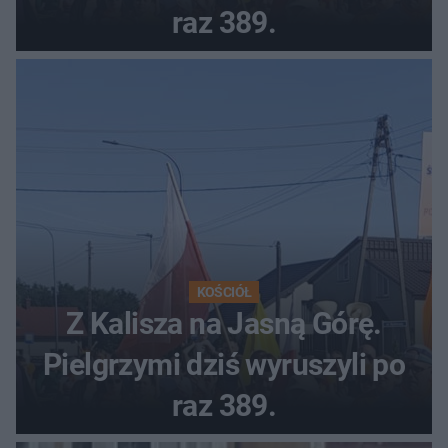
raz 389.
KOŚCIÓŁ
Z Kalisza na Jasną Górę.
Pielgrzymi dziś wyruszyli po
raz 389.