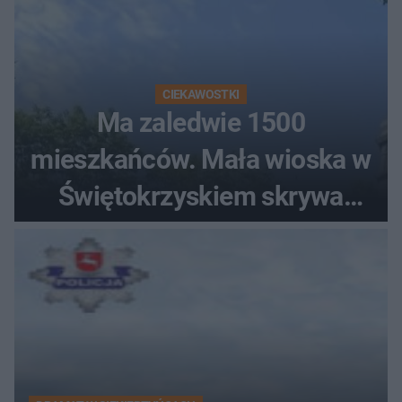
CIEKAWOSTKI
Ma zaledwie 1500
mieszkańców. Mała wioska w
Świętokrzyskiem skrywa
zabytki, bywał tu nawet król