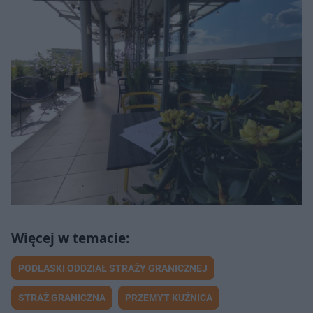
PODLASKI ODDZIAŁ STRAŻY GRANICZNEJ
STRAŻ GRANICZNA
PRZEMYT KUŹNICA