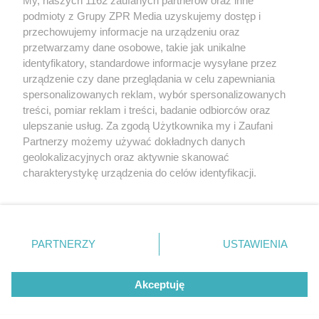
My, naszych 1162 zaufanych partnerów oraz inne
Żaden utwór zamieszczony w serwisie nie może być powielany i
podmioty z Grupy ZPR Media uzyskujemy dostęp i
rozpowszechniany lub dalej rozpowszechniany w jakikolwiek sposób (w
przechowujemy informacje na urządzeniu oraz
tym także elektroniczny lub mechaniczny) na jakimkolwiek polu
eksploatacji w jakiejkolwiek formie, włącznie z umieszczaniem w
przetwarzamy dane osobowe, takie jak unikalne
Internecie bez pisemnej zgody właściciela praw. Jakiekolwiek użycie lub
identyfikatory, standardowe informacje wysyłane przez
wykorzystanie utworów w całości lub w części z naruszeniem prawa,
tzn. bez właściwej zgody, jest zabronione pod groźbą kary i może być
urządzenie czy dane przeglądania w celu zapewniania
ścigane prawnie.
spersonalizowanych reklam, wybór spersonalizowanych
treści, pomiar reklam i treści, badanie odbiorców oraz
ulepszanie usług. Za zgodą Użytkownika my i Zaufani
Partnerzy możemy używać dokładnych danych
geolokalizacyjnych oraz aktywnie skanować
charakterystykę urządzenia do celów identyfikacji.
Ponieważ cenimy Twoją prywatność, prosimy o zgodę na
O nas
korzystanie z tych technologii poprzez kliknięcie
Informacje prawne
„Akceptuję”. Zgoda jest dobrowolna i zawsze możesz ją
zmienić/wycofać klikając przycisk ustawień prywatności
PARTNERZY
USTAWIENIA
Nasze serwisy
znajdujący się w lewym dolnym rogu strony
. Niektóre
rodzaje przetwarzania danych nie wymagają zgody
© 2026 Grupa ZPR Media
Akceptuję
użytkownika, ale masz prawo sprzeciwić się takiemu
przetwarzaniu. Preferencje będą miały zastosowanie tylko
na tej witrynie.