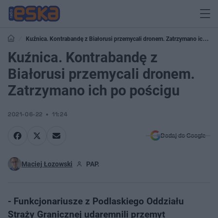
Kuźnica. Kontrabandę z Białorusi przemycali dronem. Zatrzymano ich po
pościgu
Kuźnica. Kontrabandę z
Białorusi przemycali dronem.
Zatrzymano ich po pościgu
2021-06-22
11:24
Dodaj do Google
Maciej Łozowski
PAP.
- Funkcjonariusze z Podlaskiego Oddziału
Straży Granicznej udaremnili przemyt