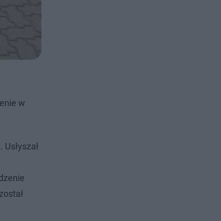
enie w
. Usłyszał
dzenie
został