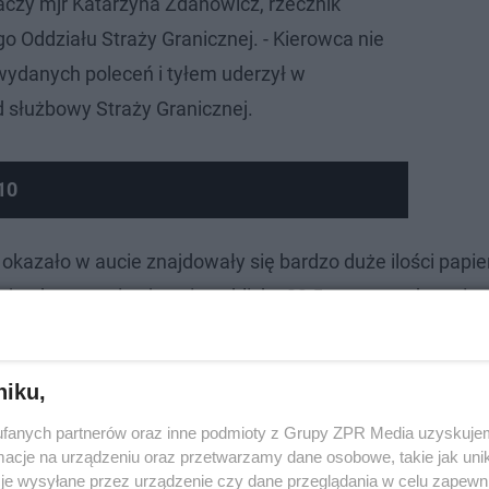
aczy mjr Katarzyna Zdanowicz, rzecznik
o Oddziału Straży Granicznej. - Kierowca nie
wydanych poleceń i tyłem uderzył w
 służbowy Straży Granicznej.
10
ę okazało w aucie znajdowały się bardzo duże ilości papi
ojazdu w sumie ujawniono blisko 23,5 tys. paczek papie
atrzymano także dwóch pomocników nielegalnego procede
im autem.
niku,
fanych partnerów oraz inne podmioty z Grupy ZPR Media uzyskujem
cje na urządzeniu oraz przetwarzamy dane osobowe, takie jak unika
je wysyłane przez urządzenie czy dane przeglądania w celu zapewn