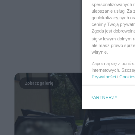
spersonalizowanych re
ulepszanie usług. Za
geolokalizacyjnych or
cenimy Twoją prywatno
Zgoda jest dobrowoln
się w lewym dolnym r
ale masz prawo sprzec
witrynie.
Zapoznaj się z poniż
internetowych. Szcze
Prywatności
i
Cookie
PARTNERZY