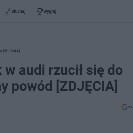
Słuchaj
Wygraj
wód [ZDJĘCIA]
 w audi rzucił się do
ny powód [ZDJĘCIA]
Do