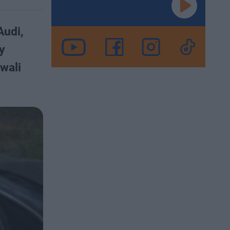
Audi,
y
wali