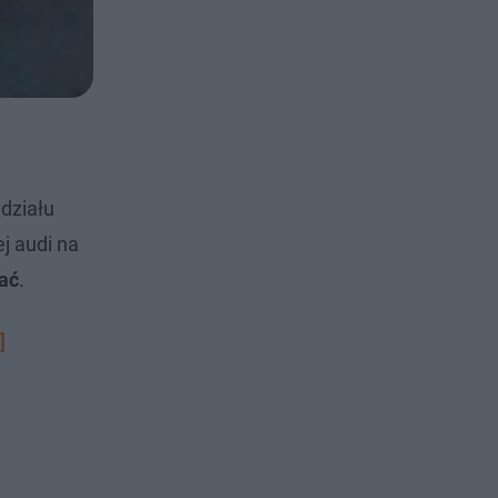
działu
j audi na
kać
.
]