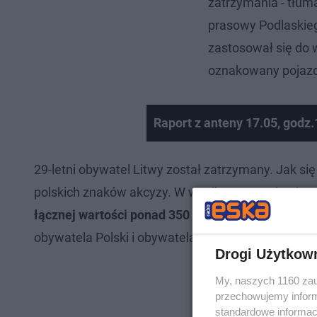
zatrzymania - tłum
prasowy Podlaskieg
zastosował się do 
oznakowany pojazd
Raport z anteny 17.05, godz.
29-letni obywatel Litwy został zatrzymany. Jak si
polskich znaków akcyzy. W wyniku przeszukania p
łącznej wartości ponad 350 tys. zł
. Na miejscu z
obywatela Polski i obywatela Litwy jadących drug
Drogi Użytkow
My, naszych 1160 zau
przechowujemy informa
standardowe informac