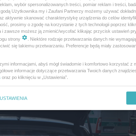
klam, wybór spersonalizowanych treści, pomiar reklam i treści, bad
 zgodą Użytkownika my i Zaufani Partnerzy możemy używać dokład
az aktywnie skanować charakterystykę urządzenia do celów identyfi
ść, prosimy o zgodę na korzystanie z tych technologii poprzez klikn
a i zawsze możesz ją zmienić/wycofać klikając przycisk ustawień pr
ogu strony
. Niektóre rodzaje przetwarzania danych nie wymagaj
iwić się takiemu przetwarzaniu. Preferencje będą miały zastosowanie
szymi informacjami, abyś mógł świadomie i komfortowo korzystać z
gółowe informacje dotyczące przetwarzania Twoich danych znajdzi
s
oraz po kliknięciu w „Ustawienia”.
USTAWIENIA