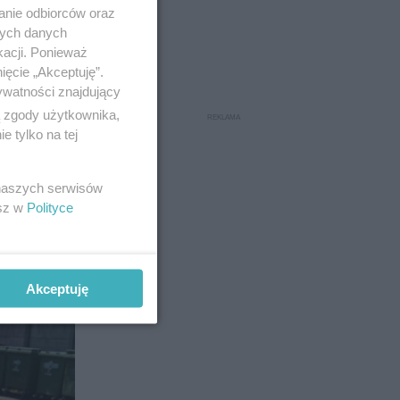
anie odbiorców oraz
nych danych
kacji. Ponieważ
ięcie „Akceptuję”.
ywatności znajdujący
ą zgody użytkownika,
 tylko na tej
 naszych serwisów
esz w
Polityce
3
Akceptuję