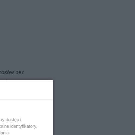
erosów bez
rosów o
ru -
y dostęp i
lne identyfikatory,
iania