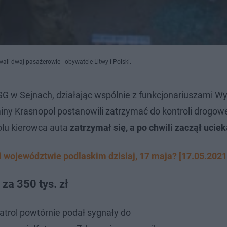
ali dwaj pasażerowie - obywatele Litwy i Polski.
G w Sejnach, działając wspólnie z funkcjonariuszami Wy
ny Krasnopol postanowili zatrzymać do kontroli drogowe
olu kierowca auta
zatrzymał się, a po chwili zaczął ucie
 województwie podlaskim dzisiaj, 17 maja? [17.05.2021
za 350 tys. zł
atrol powtórnie podał sygnały do