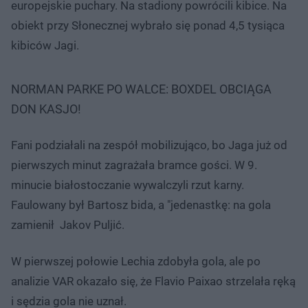
europejskie puchary. Na stadiony powrócili kibice. Na
obiekt przy Słonecznej wybrało się ponad 4,5 tysiąca
kibiców Jagi.
NORMAN PARKE PO WALCE: BOXDEL OBCIĄGA
DON KASJO!
Fani podziałali na zespół mobilizująco, bo Jaga już od
pierwszych minut zagrażała bramce gości. W 9.
minucie białostoczanie wywalczyli rzut karny.
Faulowany był Bartosz bida, a "jedenastkę: na gola
zamienił Jakov Puljić.
W pierwszej połowie Lechia zdobyła gola, ale po
analizie VAR okazało się, że Flavio Paixao strzelała ręką
i sędzia gola nie uznał.