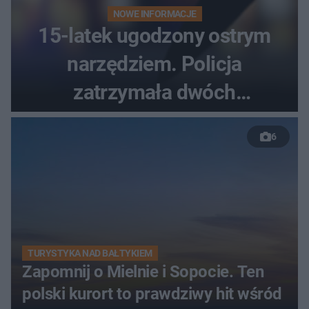
NOWE INFORMACJE
15-latek ugodzony ostrym
narzędziem. Policja
zatrzymała dwóch
nastolatków
6
TURYSTYKA NAD BAŁTYKIEM
Zapomnij o Mielnie i Sopocie. Ten
polski kurort to prawdziwy hit wśród