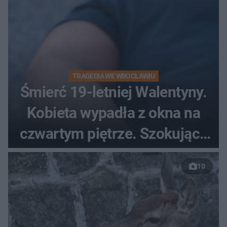
TRAGEDIA WE WROCŁAWIU
Śmierć 19-letniej Walentyny.
Kobieta wypadła z okna na
czwartym piętrze. Szokujące
nagranie trafiło do sieci
10