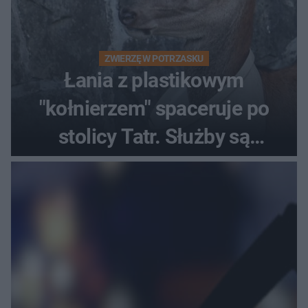
ZWIERZĘ W POTRZASKU
Łania z plastikowym
"kołnierzem" spaceruje po
stolicy Tatr. Służby są
bezradne