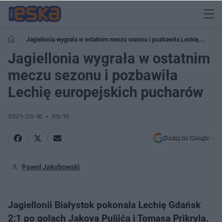
Jagiellonia wygrała w ostatnim meczu sezonu i pozbawiła Lechię
europejskich pucharów
Jagiellonia wygrała w ostatnim
meczu sezonu i pozbawiła
Lechię europejskich pucharów
2021-05-16
20:15
Dodaj do Google
Paweł Jakubowski
Jagiellonii Białystok pokonala Lechię Gdańsk
2:1 po golach Jakova Puljića i Tomasa Prikryla.