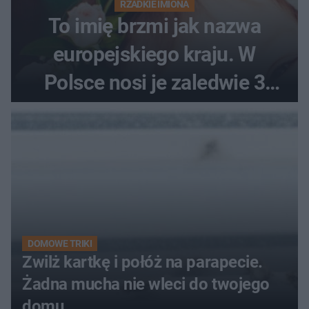
RZADKIE IMIONA
To imię brzmi jak nazwa
europejskiego kraju. W
Polsce nosi je zaledwie 3
kobiety
DOMOWE TRIKI
Zwilż kartkę i połóż na parapecie.
Żadna mucha nie wleci do twojego
domu