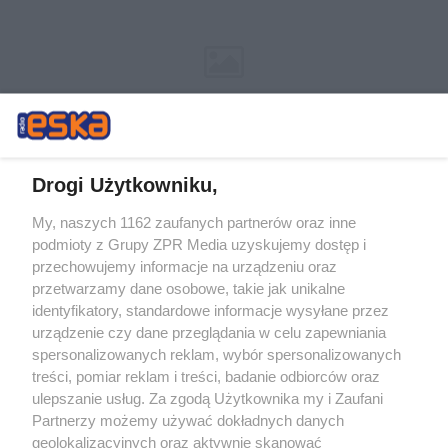
Drogi Użytkowniku,
My, naszych 1162 zaufanych partnerów oraz inne
Żaden utwór zamieszczony w serwisie nie może być powielany i
podmioty z Grupy ZPR Media uzyskujemy dostęp i
rozpowszechniany lub dalej rozpowszechniany w jakikolwiek sposób (w
tym także elektroniczny lub mechaniczny) na jakimkolwiek polu
przechowujemy informacje na urządzeniu oraz
eksploatacji w jakiejkolwiek formie, włącznie z umieszczaniem w
przetwarzamy dane osobowe, takie jak unikalne
Internecie bez pisemnej zgody właściciela praw. Jakiekolwiek użycie lub
identyfikatory, standardowe informacje wysyłane przez
wykorzystanie utworów w całości lub w części z naruszeniem prawa,
tzn. bez właściwej zgody, jest zabronione pod groźbą kary i może być
urządzenie czy dane przeglądania w celu zapewniania
ścigane prawnie.
spersonalizowanych reklam, wybór spersonalizowanych
treści, pomiar reklam i treści, badanie odbiorców oraz
ulepszanie usług. Za zgodą Użytkownika my i Zaufani
Partnerzy możemy używać dokładnych danych
geolokalizacyjnych oraz aktywnie skanować