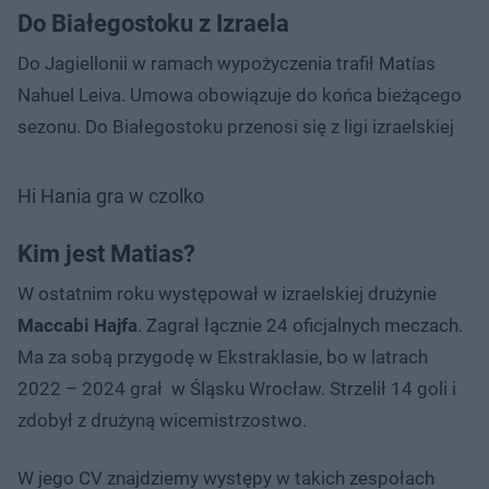
Do Białegostoku z Izraela
Do Jagiellonii w ramach wypożyczenia trafił Matías
Nahuel Leiva. Umowa obowiązuje do końca bieżącego
sezonu. Do Białegostoku przenosi się z ligi izraelskiej
Hi Hania gra w czolko
Kim jest Matias?
W ostatnim roku występował w izraelskiej drużynie
Maccabi Hajfa
. Zagrał łącznie 24 oficjalnych meczach.
Ma za sobą przygodę w Ekstraklasie, bo w latrach
2022 – 2024 grał w Śląsku Wrocław. Strzelił 14 goli i
zdobył z drużyną wicemistrzostwo.
W jego CV znajdziemy występy w takich zespołach