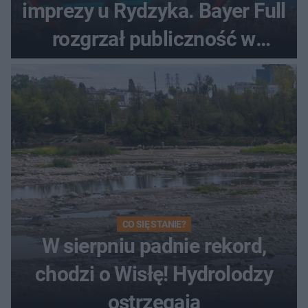
imprezy u Rydzyka. Bayer Full
rozgrzał publiczność w
Toruniu
CO SIĘ STANIE?
W sierpniu padnie rekord,
chodzi o Wisłę! Hydrolodzy
ostrzegają