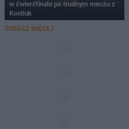
w ćwierćfinale po trudnym meczu z
Kostiuk
ZOBACZ WIĘCEJ