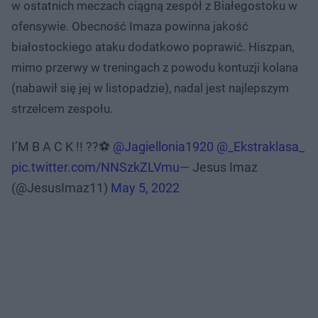
w ostatnich meczach ciągną zespół z Białegostoku w
ofensywie. Obecność Imaza powinna jakość
białostockiego ataku dodatkowo poprawić. Hiszpan,
mimo przerwy w treningach z powodu kontuzji kolana
(nabawił się jej w listopadzie), nadal jest najlepszym
strzelcem zespołu.
I’M B A C K !! ??⚽️
@Jagiellonia1920
@_Ekstraklasa_
pic.twitter.com/NNSzkZLVmu
— Jesus Imaz
(@JesusImaz11)
May 5, 2022