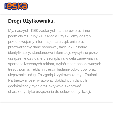
Drogi Użytkowniku,
My, naszych 1160 zaufanych partnerów oraz inne
Żaden utwór zamieszczony w serwisie nie może być powielany i
podmioty z Grupy ZPR Media uzyskujemy dostęp i
rozpowszechniany lub dalej rozpowszechniany w jakikolwiek sposób (w
przechowujemy informacje na urządzeniu oraz
tym także elektroniczny lub mechaniczny) na jakimkolwiek polu
eksploatacji w jakiejkolwiek formie, włącznie z umieszczaniem w
przetwarzamy dane osobowe, takie jak unikalne
Internecie bez pisemnej zgody właściciela praw. Jakiekolwiek użycie lub
identyfikatory, standardowe informacje wysyłane przez
wykorzystanie utworów w całości lub w części z naruszeniem prawa,
tzn. bez właściwej zgody, jest zabronione pod groźbą kary i może być
urządzenie czy dane przeglądania w celu zapewniania
ścigane prawnie.
spersonalizowanych reklam, wybór spersonalizowanych
treści, pomiar reklam i treści, badanie odbiorców oraz
ulepszanie usług. Za zgodą Użytkownika my i Zaufani
Partnerzy możemy używać dokładnych danych
geolokalizacyjnych oraz aktywnie skanować
charakterystykę urządzenia do celów identyfikacji.
Ponieważ cenimy Twoją prywatność, prosimy o zgodę na
O nas
korzystanie z tych technologii poprzez kliknięcie
Informacje prawne
„Akceptuję”. Zgoda jest dobrowolna i zawsze możesz ją