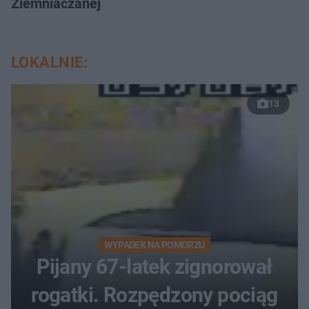
Ziemniaczanej
LOKALNIE:
13
WYPADEK NA POMORZU
Pijany 67-latek zignorował
rogatki. Rozpędzony pociąg