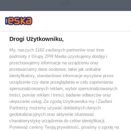
Drogi Użytkowniku,
My, naszych 1162 zaufanych partnerów oraz inne
Żaden utwór zamieszczony w serwisie nie może być powielany i
podmioty z Grupy ZPR Media uzyskujemy dostęp i
rozpowszechniany lub dalej rozpowszechniany w jakikolwiek sposób (w
tym także elektroniczny lub mechaniczny) na jakimkolwiek polu
przechowujemy informacje na urządzeniu oraz
eksploatacji w jakiejkolwiek formie, włącznie z umieszczaniem w Internecie
przetwarzamy dane osobowe, takie jak unikalne
bez pisemnej zgody właściciela praw. Jakiekolwiek użycie lub
wykorzystanie utworów w całości lub w części z naruszeniem prawa, tzn.
identyfikatory, standardowe informacje wysyłane przez
bez właściwej zgody, jest zabronione pod groźbą kary i może być ścigane
urządzenie czy dane przeglądania w celu zapewniania
prawnie.
spersonalizowanych reklam, wybór spersonalizowanych
treści, pomiar reklam i treści, badanie odbiorców oraz
ulepszanie usług. Za zgodą Użytkownika my i Zaufani
Partnerzy możemy używać dokładnych danych
geolokalizacyjnych oraz aktywnie skanować
charakterystykę urządzenia do celów identyfikacji.
O nas
Ponieważ cenimy Twoją prywatność, prosimy o zgodę na