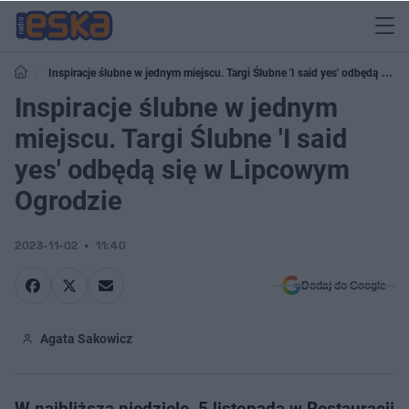
Inspiracje ślubne w jednym miejscu. Targi Ślubne 'I said yes' odbędą się w
Lipcowym Ogrodzie
Inspiracje ślubne w jednym
miejscu. Targi Ślubne 'I said
yes' odbędą się w Lipcowym
Ogrodzie
2023-11-02
11:40
Dodaj do Google
Agata Sakowicz
W najbliższą niedzielę, 5 listopada w Restauracji