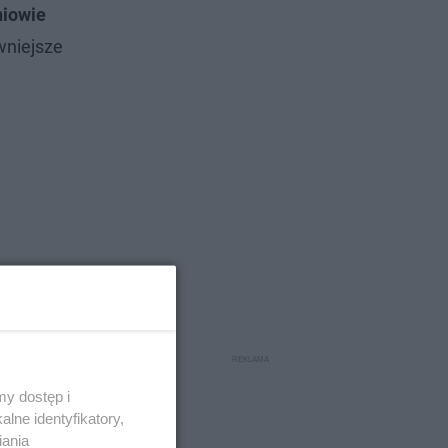
iowie
wniejsze
j galerii
y dostęp i
lne identyfikatory,
iania