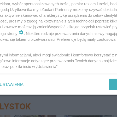
klam, wybór spersonalizowanych treści, pomiar reklam i treści, bad
 zgodą Użytkownika my i Zaufani Partnerzy możemy używać dokład
az aktywnie skanować charakterystykę urządzenia do celów identyfi
ść, prosimy o zgodę na korzystanie z tych technologii poprzez klikn
ienie 61-latkowi łącznie 4 zarzutów - dopuszczenia się
a i zawsze możesz ją zmienić/wycofać klikając przycisk ustawień pr
sualnych oraz kierowania wobec pokrzywdzonych gróźb b
ogu strony
. Niektóre rodzaje przetwarzania danych nie wymagaj
a grozi do 15 lat pozbawienia wolności. Sąd na wniosek
iwić się takiemu przetwarzaniu. Preferencje będą miały zastosowanie
aniu mieszkańca powiatu hajnowskiego na okres 3 mies
szymi informacjami, abyś mógł świadomie i komfortowo korzystać z
ł już karany za czyny pedofilskie
- dodaje oficer prasowy po
gółowe informacje dotyczące przetwarzania Twoich danych znajdzi
s
oraz po kliknięciu w „Ustawienia”.
USTAWIENIA
AŁYSTOK