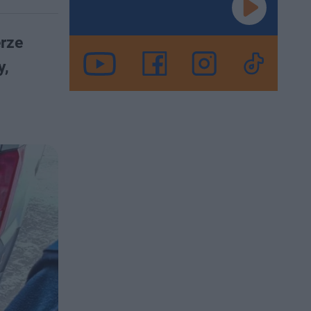
erze
y,