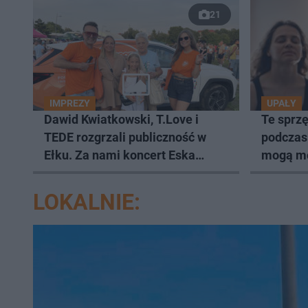
21
IMPREZY
UPAŁY
Dawid Kwiatkowski, T.Love i
Te sprzę
TEDE rozgrzali publiczność w
podczas
Ełku. Za nami koncert Eska
mogą m
Music Tour [ZDJĘCIA]
LOKALNIE: