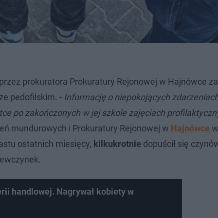
przez prokuratora Prokuratury Rejonowej w Hajnówce za
ze pedofilskim. -
Informację o niepokojących zdarzeniach
e po zakończonych w jej szkole zajęciach profilaktycz
aleń mundurowych i Prokuratury Rejonowej w
Hajnówce
w
astu ostatnich miesięcy,
kilkukrotnie
dopuścił się czynó
iewczynek.
erii handlowej. Nagrywał kobiety w