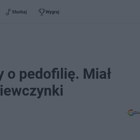
Słuchaj
Wygraj
 o pedofilię. Miał
ziewczynki
Do