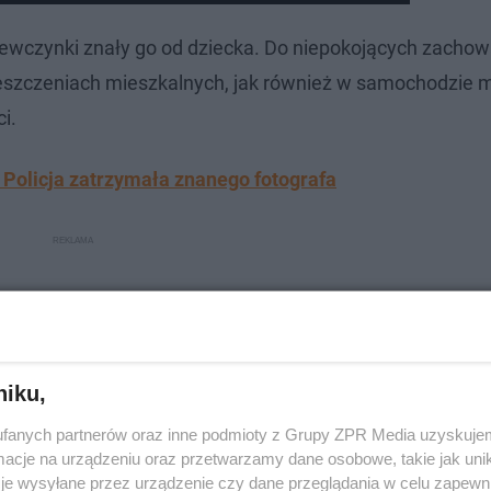
ziewczynki znały go od dziecka. Do niepokojących zacho
szczeniach mieszkalnych, jak również w samochodzie 
i.
. Policja zatrzymała znanego fotografa
niku,
fanych partnerów oraz inne podmioty z Grupy ZPR Media uzyskujem
cje na urządzeniu oraz przetwarzamy dane osobowe, takie jak unika
je wysyłane przez urządzenie czy dane przeglądania w celu zapewn