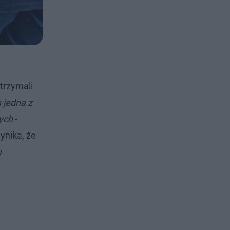
trzymali
 jedna z
nych
-
ynika, że
w