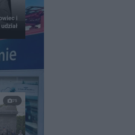
owiec i
 udział
75