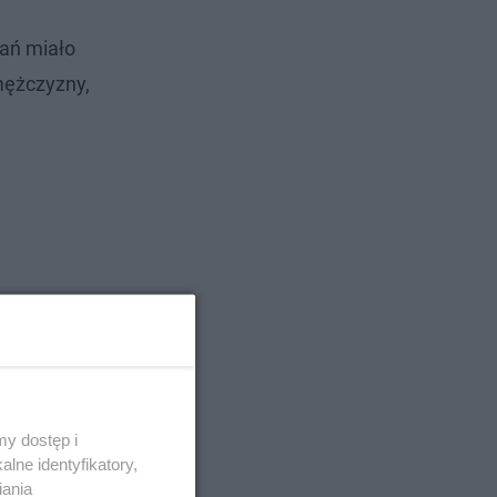
wań miało
mężczyzny,
y dostęp i
lne identyfikatory,
iania