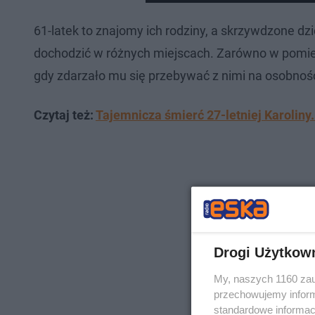
61-latek to znajomy ich rodziny, a skrzywdzone d
dochodzić w różnych miejscach. Zarówno w pomie
gdy zdarzało mu się przebywać z nimi na osobnośc
Czytaj też:
Tajemnicza śmierć 27-letniej Karoliny
Drogi Użytkow
My, naszych 1160 zau
przechowujemy informa
standardowe informac