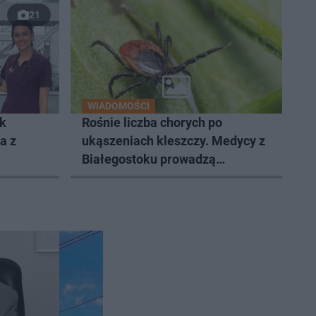
21
WIADOMOŚCI
ak
Rośnie liczba chorych po
a z
ukąszeniach kleszczy. Medycy z
Białegostoku prowadzą
zaawansowane badania