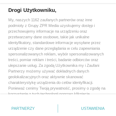
Drogi Użytkowniku,
My, naszych 1162 zaufanych partnerów oraz inne
Żaden utwór zamieszczony w serwisie nie może być powielany i
podmioty z Grupy ZPR Media uzyskujemy dostęp i
rozpowszechniany lub dalej rozpowszechniany w jakikolwiek sposób (w
tym także elektroniczny lub mechaniczny) na jakimkolwiek polu
przechowujemy informacje na urządzeniu oraz
eksploatacji w jakiejkolwiek formie, włącznie z umieszczaniem w Internecie
przetwarzamy dane osobowe, takie jak unikalne
bez pisemnej zgody właściciela praw. Jakiekolwiek użycie lub
identyfikatory, standardowe informacje wysyłane przez
wykorzystanie utworów w całości lub w części z naruszeniem prawa, tzn.
bez właściwej zgody, jest zabronione pod groźbą kary i może być ścigane
urządzenie czy dane przeglądania w celu zapewniania
prawnie.
spersonalizowanych reklam, wybór spersonalizowanych
treści, pomiar reklam i treści, badanie odbiorców oraz
ulepszanie usług. Za zgodą Użytkownika my i Zaufani
Partnerzy możemy używać dokładnych danych
geolokalizacyjnych oraz aktywnie skanować
charakterystykę urządzenia do celów identyfikacji.
Ponieważ cenimy Twoją prywatność, prosimy o zgodę na
O nas
korzystanie z tych technologii poprzez kliknięcie
Informacje prawne
„Akceptuję”. Zgoda jest dobrowolna i zawsze możesz ją
zmienić/wycofać klikając przycisk ustawień prywatności
Nasze serwisy
PARTNERZY
USTAWIENIA
znajdujący się w lewym dolnym rogu strony
. Niektóre