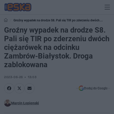
Groźny wypadek na drodze S8. Pali się TIR po zderzeniu dwóch
ciężarówek na odcinku Zambrów-Białystok. Droga zablokowana
Groźny wypadek na drodze S8.
Pali się TIR po zderzeniu dwóch
ciężarówek na odcinku
Zambrów-Białystok. Droga
zablokowana
2023-06-26
13:03
Dodaj do Google
Marcin Łopienski