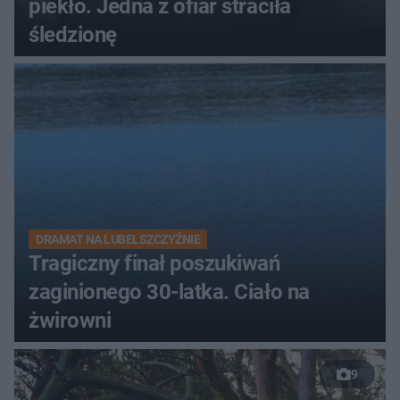
piekło. Jedna z ofiar straciła
śledzionę
DRAMAT NA LUBELSZCZYŹNIE
Tragiczny finał poszukiwań
zaginionego 30-latka. Ciało na
żwirowni
9