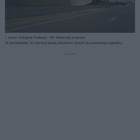
Autor: Kolizyjne Podlasie - FB/ Materiały prasowe
W poniedziałek 26 czerwca przed południem doszło do poważnego wypadku
na drodze S8. W rejonie miejscowości Zambrzyce-Król zderzyły się dwie
ciężarówki, po czym jedna stanęła w płomieniach. Droga S8 jest zablokowana
w kierunku Białegostoku.