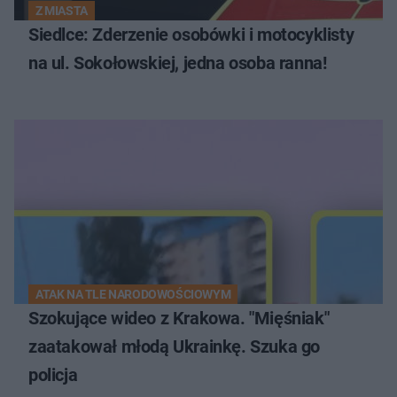
Z MIASTA
Siedlce: Zderzenie osobówki i motocyklisty
na ul. Sokołowskiej, jedna osoba ranna!
ATAK NA TLE NARODOWOŚCIOWYM
Szokujące wideo z Krakowa. "Mięśniak"
zaatakował młodą Ukrainkę. Szuka go
policja