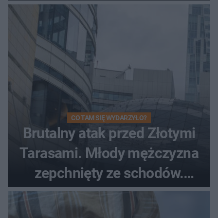
CO TAM SIĘ WYDARZYŁO?
Brutalny atak przed Złotymi
Tarasami. Młody mężczyzna
zepchnięty ze schodów.
Szokujące nagranie krąży po
sieci