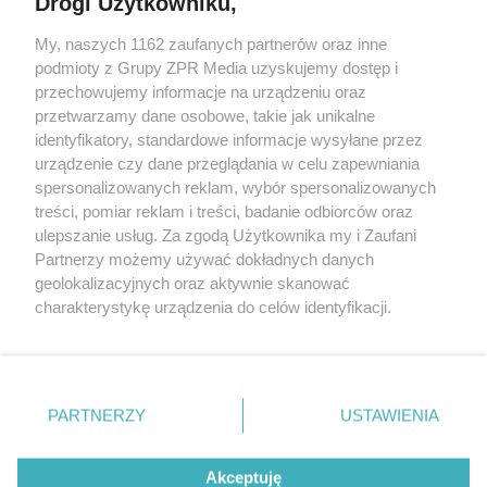
Drogi Użytkowniku,
My, naszych 1162 zaufanych partnerów oraz inne
Żaden utwór zamieszczony w serwisie nie może być powielany i
podmioty z Grupy ZPR Media uzyskujemy dostęp i
rozpowszechniany lub dalej rozpowszechniany w jakikolwiek sposób (w
tym także elektroniczny lub mechaniczny) na jakimkolwiek polu
przechowujemy informacje na urządzeniu oraz
eksploatacji w jakiejkolwiek formie, włącznie z umieszczaniem w
przetwarzamy dane osobowe, takie jak unikalne
Internecie bez pisemnej zgody właściciela praw. Jakiekolwiek użycie lub
identyfikatory, standardowe informacje wysyłane przez
wykorzystanie utworów w całości lub w części z naruszeniem prawa,
tzn. bez właściwej zgody, jest zabronione pod groźbą kary i może być
urządzenie czy dane przeglądania w celu zapewniania
ścigane prawnie.
spersonalizowanych reklam, wybór spersonalizowanych
treści, pomiar reklam i treści, badanie odbiorców oraz
ulepszanie usług. Za zgodą Użytkownika my i Zaufani
Partnerzy możemy używać dokładnych danych
geolokalizacyjnych oraz aktywnie skanować
charakterystykę urządzenia do celów identyfikacji.
Ponieważ cenimy Twoją prywatność, prosimy o zgodę na
O nas
korzystanie z tych technologii poprzez kliknięcie
Informacje prawne
„Akceptuję”. Zgoda jest dobrowolna i zawsze możesz ją
zmienić/wycofać klikając przycisk ustawień prywatności
PARTNERZY
USTAWIENIA
Nasze serwisy
znajdujący się w lewym dolnym rogu strony
. Niektóre
rodzaje przetwarzania danych nie wymagają zgody
© 2026 Grupa ZPR Media
Akceptuję
użytkownika, ale masz prawo sprzeciwić się takiemu