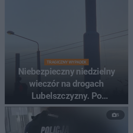
TRAGICZNY WYPADEK
Niebezpieczny niedzielny
wieczór na drogach
Lubelszczyzny. Po
nieudanym manewrze
5
wyprzedzania zginął
kierowca auta