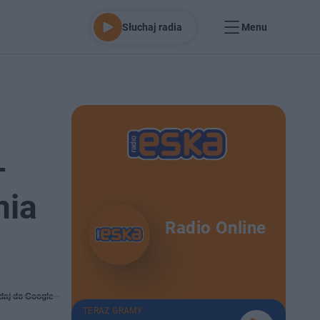
Słuchaj radia
Menu
-
nia
Radio Online
daj do Google
TERAZ GRAMY