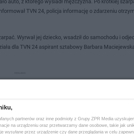
ało auto, z którego wysiadł mężczyzna. Po krótkiej szarp
informował TVN 24, policja informację o zdarzeniu otrzy
szarpać. Wyrwał jej dziecko, wsadził do samochodu i odje
iała dla TVN 24 aspirant sztabowy Barbara Maciejewsk
niku,
fanych partnerów oraz inne podmioty z Grupy ZPR Media uzyskujem
cje na urządzeniu oraz przetwarzamy dane osobowe, takie jak unika
je wysyłane przez urządzenie czy dane przeglądania w celu zapewn