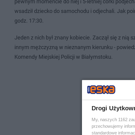
pewnym momencie do niej i 5-letniej córki podjech
wsadził dziecko do samochodu i odjechali. Jak po
godz. 17:30.
Jeden z nich był znany kobiecie. Zaczął się z nią 
innym mężczyzną w nieznanym kierunku - powiedz
Komendy Miejskiej Policji w Białymstoku.
Drogi Użytkow
My, naszych 1162 zau
przechowujemy informa
standardowe informac