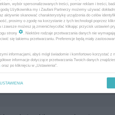
klam, wybór spersonalizowanych treści, pomiar reklam i treści, bad
 zgodą Użytkownika my i Zaufani Partnerzy możemy używać dokład
az aktywnie skanować charakterystykę urządzenia do celów identyfi
ść, prosimy o zgodę na korzystanie z tych technologii poprzez klikn
a i zawsze możesz ją zmienić/wycofać klikając przycisk ustawień pr
ogu strony
. Niektóre rodzaje przetwarzania danych nie wymagaj
iwić się takiemu przetwarzaniu. Preferencje będą miały zastosowanie
aniem dobrze chroniona?
szymi informacjami, abyś mógł świadomie i komfortowo korzystać z
gółowe informacje dotyczące przetwarzania Twoich danych znajdzi
s
oraz po kliknięciu w „Ustawienia”.
USTAWIENIA