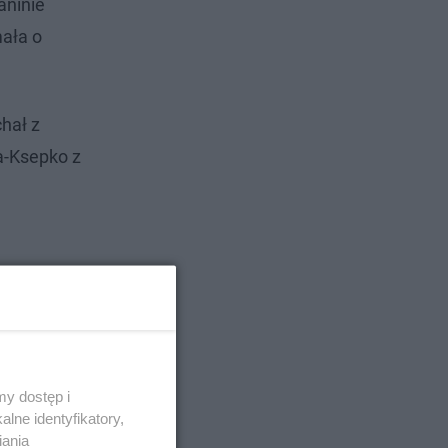
aninie
mała o
chał z
a-Ksepko z
y dostęp i
lne identyfikatory,
iania