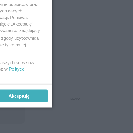
anie odbiorców oraz
nych danych
kacji. Ponieważ
ięcie „Akceptuję”.
ywatności znajdujący
ą zgody użytkownika,
 tylko na tej
 naszych serwisów
esz w
Polityce
Akceptuję