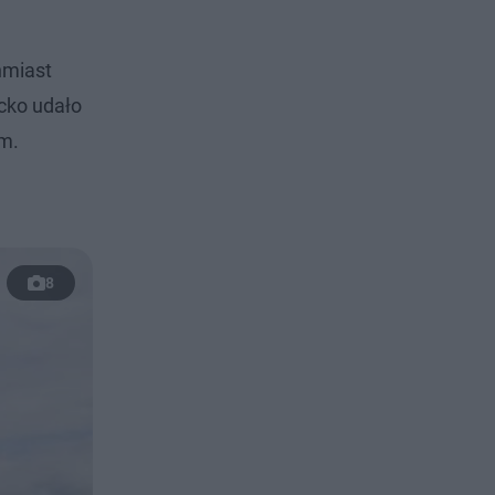
hmiast
ecko udało
im.
8