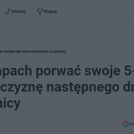
Słuchaj
Wygraj
nę następnego dnia zatrzymano na granicy
apach porwać swoje 5
żczyznę następnego d
nicy
Do