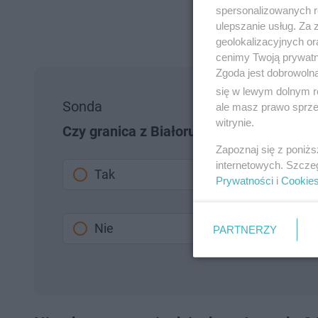
spersonalizowanych re
ulepszanie usług. Za
geolokalizacyjnych or
cenimy Twoją prywatno
Zgoda jest dobrowoln
się w lewym dolnym r
Sonda
ale masz prawo sprzec
witrynie.
Czy granica z Białorusią jest Twoim zd
Zapoznaj się z poniż
internetowych. Szcze
Tak
Prywatności
i
Cookie
Nie
PARTNERZY