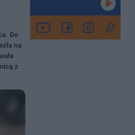
ca. Do
szła na
iwała
nicą z