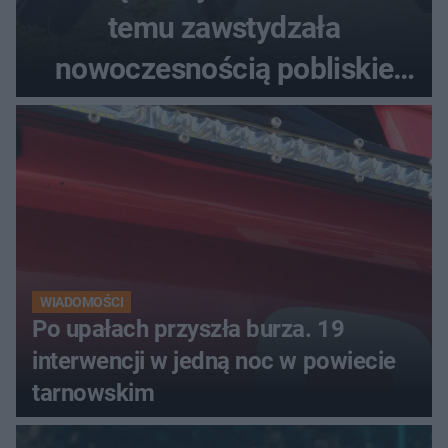
temu zawstydzała
nowoczesnością pobliskie
miasta. Prąd, telefon i
luksusowa auta
WIADOMOŚCI
Po upałach przyszła burza. 19
interwencji w jedną noc w powiecie
tarnowskim