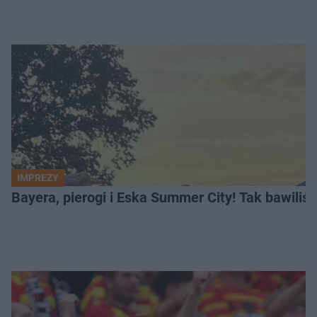
IMPREZY
Bayera, pierogi i Eska Summer City! Tak bawiliś