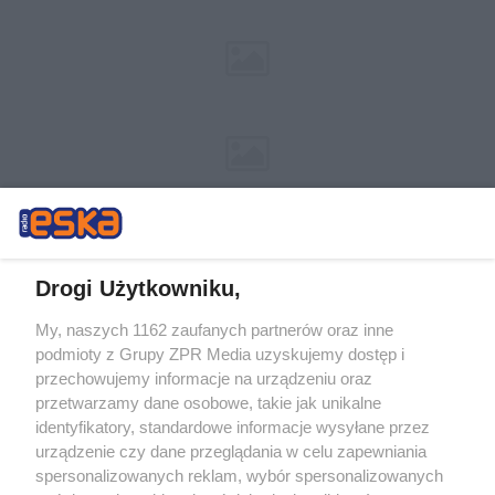
Drogi Użytkowniku,
My, naszych 1162 zaufanych partnerów oraz inne
Żaden utwór zamieszczony w serwisie nie może być powielany i
podmioty z Grupy ZPR Media uzyskujemy dostęp i
rozpowszechniany lub dalej rozpowszechniany w jakikolwiek sposób (w
przechowujemy informacje na urządzeniu oraz
tym także elektroniczny lub mechaniczny) na jakimkolwiek polu
eksploatacji w jakiejkolwiek formie, włącznie z umieszczaniem w
przetwarzamy dane osobowe, takie jak unikalne
Internecie bez pisemnej zgody właściciela praw. Jakiekolwiek użycie lub
identyfikatory, standardowe informacje wysyłane przez
wykorzystanie utworów w całości lub w części z naruszeniem prawa,
tzn. bez właściwej zgody, jest zabronione pod groźbą kary i może być
urządzenie czy dane przeglądania w celu zapewniania
ścigane prawnie.
spersonalizowanych reklam, wybór spersonalizowanych