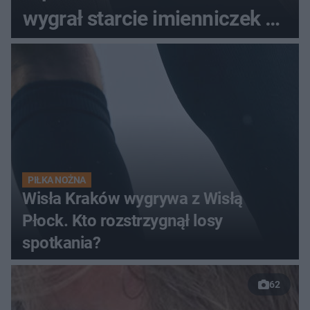
wygrał starcie imienniczek na
pełnym stadionie
PIŁKA NOŻNA
Wisła Kraków wygrywa z Wisłą
Płock. Kto rozstrzygnął losy
spotkania?
62