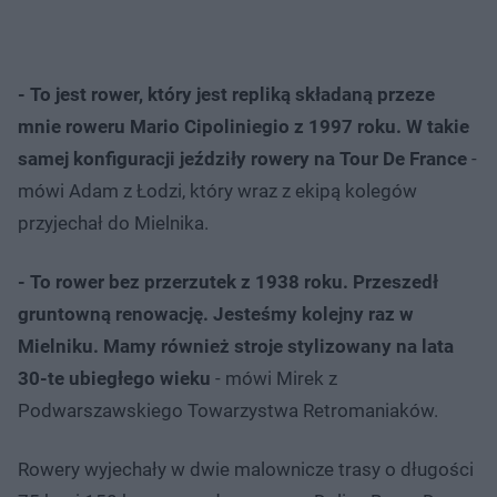
- To jest rower, który jest repliką składaną przeze
mnie roweru Mario Cipoliniegio z 1997 roku. W takie
samej konfiguracji jeździły rowery na Tour De France
-
mówi Adam z Łodzi, który wraz z ekipą kolegów
przyjechał do Mielnika.
- To rower bez przerzutek z 1938 roku. Przeszedł
gruntowną renowację. Jesteśmy kolejny raz w
Mielniku. Mamy również stroje stylizowany na lata
30-te ubiegłego wieku
- mówi Mirek z
Podwarszawskiego Towarzystwa Retromaniaków.
Rowery wyjechały w dwie malownicze trasy o długości