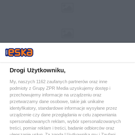
Drogi Użytkowniku,
My, naszych 1162 zaufanych partnerów oraz inne
Żaden utwór zamieszczony w serwisie nie może być powielany i
podmioty z Grupy ZPR Media uzyskujemy dostęp i
rozpowszechniany lub dalej rozpowszechniany w jakikolwiek sposób (w
tym także elektroniczny lub mechaniczny) na jakimkolwiek polu
przechowujemy informacje na urządzeniu oraz
eksploatacji w jakiejkolwiek formie, włącznie z umieszczaniem w
przetwarzamy dane osobowe, takie jak unikalne
Internecie bez pisemnej zgody właściciela praw. Jakiekolwiek użycie lub
identyfikatory, standardowe informacje wysyłane przez
wykorzystanie utworów w całości lub w części z naruszeniem prawa,
tzn. bez właściwej zgody, jest zabronione pod groźbą kary i może być
urządzenie czy dane przeglądania w celu zapewniania
ścigane prawnie.
spersonalizowanych reklam, wybór spersonalizowanych
treści, pomiar reklam i treści, badanie odbiorców oraz
ulepszanie usług. Za zgodą Użytkownika my i Zaufani