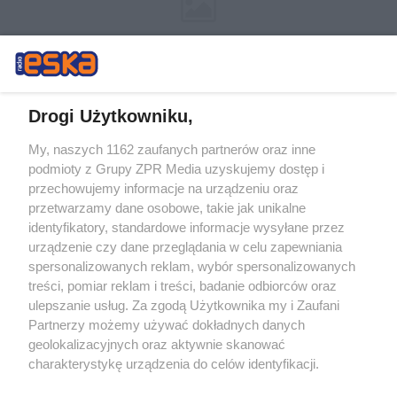
Drogi Użytkowniku,
My, naszych 1162 zaufanych partnerów oraz inne
Żaden utwór zamieszczony w serwisie nie może być powielany i
podmioty z Grupy ZPR Media uzyskujemy dostęp i
rozpowszechniany lub dalej rozpowszechniany w jakikolwiek sposób (w
tym także elektroniczny lub mechaniczny) na jakimkolwiek polu
przechowujemy informacje na urządzeniu oraz
eksploatacji w jakiejkolwiek formie, włącznie z umieszczaniem w
przetwarzamy dane osobowe, takie jak unikalne
Internecie bez pisemnej zgody właściciela praw. Jakiekolwiek użycie lub
identyfikatory, standardowe informacje wysyłane przez
wykorzystanie utworów w całości lub w części z naruszeniem prawa,
tzn. bez właściwej zgody, jest zabronione pod groźbą kary i może być
urządzenie czy dane przeglądania w celu zapewniania
ścigane prawnie.
spersonalizowanych reklam, wybór spersonalizowanych
treści, pomiar reklam i treści, badanie odbiorców oraz
ulepszanie usług. Za zgodą Użytkownika my i Zaufani
Partnerzy możemy używać dokładnych danych
geolokalizacyjnych oraz aktywnie skanować
charakterystykę urządzenia do celów identyfikacji.
Ponieważ cenimy Twoją prywatność, prosimy o zgodę na
O nas