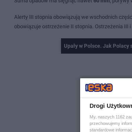
Suma opadów ma sięgnąć nawet
60 mm
, porywy 
Alerty III stopnia obowiązują we wschodnich czę
obowiązuje ostrzeżenie II stopnia. Ostrzeżenia III 
Upały w Polsce. Jak Polacy 
Drogi Użytkow
My, naszych 1162 zau
przechowujemy informa
standardowe informac