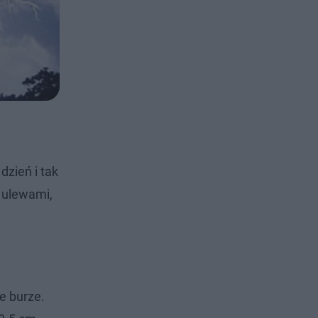
dzień i tak
 ulewami,
e burze.