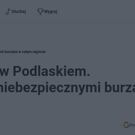
Słuchaj
Wygraj
mi burzami w całym regionie
 w Podlaskiem.
 niebezpiecznymi bur
Do