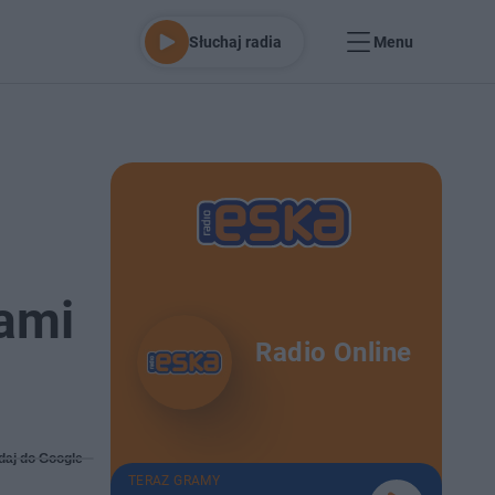
Słuchaj radia
Menu
zami
Radio Online
daj do Google
TERAZ GRAMY