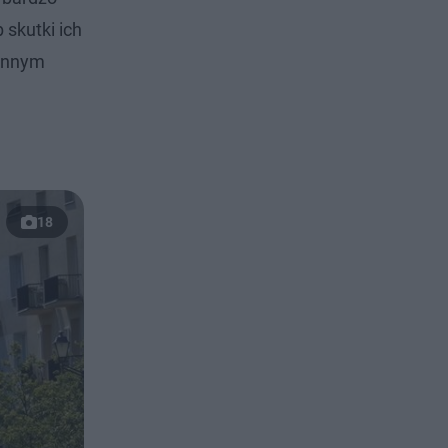
 skutki ich
iennym
18