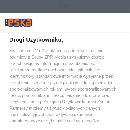
Drogi Użytkowniku,
My, naszych 1162 zaufanych partnerów oraz inne
Żaden utwór zamieszczony w serwisie nie może być powielany i
podmioty z Grupy ZPR Media uzyskujemy dostęp i
rozpowszechniany lub dalej rozpowszechniany w jakikolwiek sposób (w
przechowujemy informacje na urządzeniu oraz
tym także elektroniczny lub mechaniczny) na jakimkolwiek polu
eksploatacji w jakiejkolwiek formie, włącznie z umieszczaniem w
przetwarzamy dane osobowe, takie jak unikalne
Internecie bez pisemnej zgody właściciela praw. Jakiekolwiek użycie lub
identyfikatory, standardowe informacje wysyłane przez
wykorzystanie utworów w całości lub w części z naruszeniem prawa,
tzn. bez właściwej zgody, jest zabronione pod groźbą kary i może być
urządzenie czy dane przeglądania w celu zapewniania
ścigane prawnie.
spersonalizowanych reklam, wybór spersonalizowanych
treści, pomiar reklam i treści, badanie odbiorców oraz
ulepszanie usług. Za zgodą Użytkownika my i Zaufani
Partnerzy możemy używać dokładnych danych
geolokalizacyjnych oraz aktywnie skanować
charakterystykę urządzenia do celów identyfikacji.
Ponieważ cenimy Twoją prywatność, prosimy o zgodę na
O nas