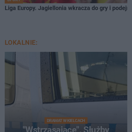
Liga Europy. Jagiellonia wkracza do gry i podej
LOKALNIE:
DRAMAT W KIELCACH
"Wstrząsające". Służby