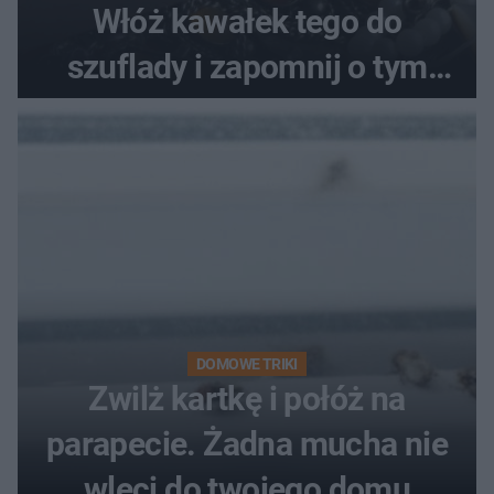
Włóż kawałek tego do
szuflady i zapomnij o tym
problemie. Sposób na
pociemniałą biżuterię
DOMOWE TRIKI
Zwilż kartkę i połóż na
parapecie. Żadna mucha nie
wleci do twojego domu