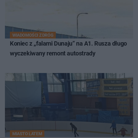
WIADOMOŚCI Z DRÓG
Koniec z „falami Dunaju” na A1. Rusza długo
wyczekiwany remont autostrady
MIASTO LATEM