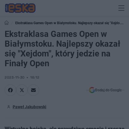
Ekstraklasa Games Open w Białymstoku. Najlepszy okazał się "Xejdom",
który jedzie na Finały Open
Ekstraklasa Games Open w
Białymstoku. Najlepszy okazał
się "Xejdom", który jedzie na
Finały Open
2023-11-30
16:12
Dodaj do Google
Paweł Jakubowski
Wirtualne boisko, ale prawdziwe emocje i rzesze