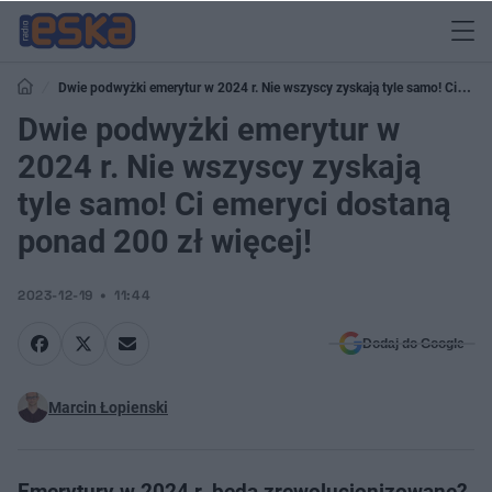
Dwie podwyżki emerytur w 2024 r. Nie wszyscy zyskają tyle samo! Ci
emeryci dostaną ponad 200 zł więcej!
Dwie podwyżki emerytur w
2024 r. Nie wszyscy zyskają
tyle samo! Ci emeryci dostaną
ponad 200 zł więcej!
2023-12-19
11:44
Dodaj do Google
Marcin Łopienski
Emerytury w 2024 r. będą zrewolucjonizowane?