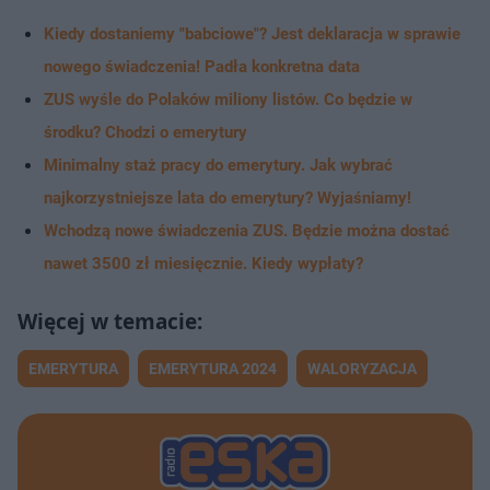
Kiedy dostaniemy "babciowe"? Jest deklaracja w sprawie
nowego świadczenia! Padła konkretna data
ZUS wyśle do Polaków miliony listów. Co będzie w
środku? Chodzi o emerytury
Minimalny staż pracy do emerytury. Jak wybrać
najkorzystniejsze lata do emerytury? Wyjaśniamy!
Wchodzą nowe świadczenia ZUS. Będzie można dostać
nawet 3500 zł miesięcznie. Kiedy wypłaty?
EMERYTURA
EMERYTURA 2024
WALORYZACJA