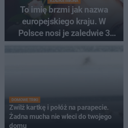
RZADKIE IMIONA
To imię brzmi jak nazwa
europejskiego kraju. W
Polsce nosi je zaledwie 3
kobiety
DOMOWE TRIKI
Zwilż kartkę i połóż na parapecie.
Żadna mucha nie wleci do twojego
domu