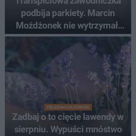
Transpłciowa zawodniczka
podbija parkiety. Marcin
Możdżonek nie wytrzymał:
"Skandaliczna sytuacja"
PIELĘGNACJA OGRODU
Zadbaj o to cięcie lawendy w
sierpniu. Wypuści mnóstwo