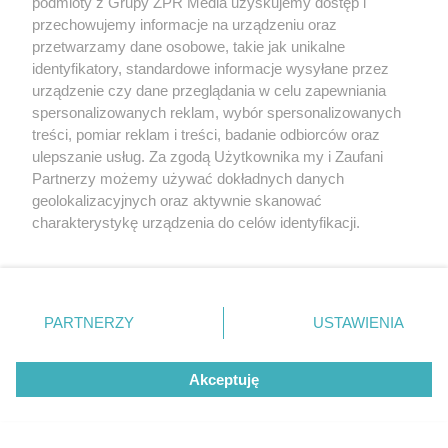
podmioty z Grupy ZPR Media uzyskujemy dostęp i
przechowujemy informacje na urządzeniu oraz
przetwarzamy dane osobowe, takie jak unikalne
identyfikatory, standardowe informacje wysyłane przez
urządzenie czy dane przeglądania w celu zapewniania
spersonalizowanych reklam, wybór spersonalizowanych
treści, pomiar reklam i treści, badanie odbiorców oraz
ulepszanie usług. Za zgodą Użytkownika my i Zaufani
Partnerzy możemy używać dokładnych danych
geolokalizacyjnych oraz aktywnie skanować
charakterystykę urządzenia do celów identyfikacji.
Ponieważ cenimy Twoją prywatność, prosimy o zgodę na
korzystanie z tych technologii poprzez kliknięcie
Żaden utwór zamieszczony w serwisie nie może być powielany i
„Akceptuję”. Zgoda jest dobrowolna i zawsze możesz ją
rozpowszechniany lub dalej rozpowszechniany w jakikolwiek sposób (w
tym także elektroniczny lub mechaniczny) na jakimkolwiek polu
zmienić/wycofać klikając przycisk ustawień prywatności
PARTNERZY
USTAWIENIA
eksploatacji w jakiejkolwiek formie, włącznie z umieszczaniem w
znajdujący się w lewym dolnym rogu strony
. Niektóre
Internecie bez pisemnej zgody właściciela praw. Jakiekolwiek użycie lub
wykorzystanie utworów w całości lub w części z naruszeniem prawa,
rodzaje przetwarzania danych nie wymagają zgody
tzn. bez właściwej zgody, jest zabronione pod groźbą kary i może być
Akceptuję
użytkownika, ale masz prawo sprzeciwić się takiemu
ścigane prawnie.
przetwarzaniu. Preferencje będą miały zastosowanie tylko
na tej witrynie.