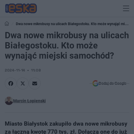
Dwa nowe mikrobusy na ulicach Białegostoku. Kto może wynająć miejski
samochód?
Dwa nowe mikrobusy na ulicach
Białegostoku. Kto może
wynająć miejski samochód?
2024-11-14
11:08
Dodaj do Google
Marcin Łopienski
Miasto Białystok zakupiło dwa nowe mikrobusy
za łączną kwotę 770 tys. zł. Dołączą one do już