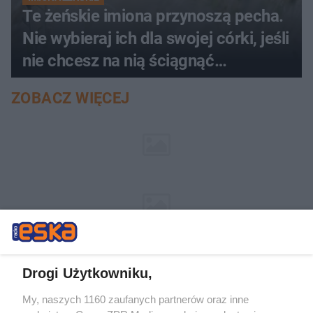
Te żeńskie imiona przynoszą pecha.
Nie wybieraj ich dla swojej córki, jeśli
nie chcesz na nią ściągnąć
nieszczęścia
ZOBACZ WIĘCEJ
Drogi Użytkowniku,
My, naszych 1160 zaufanych partnerów oraz inne