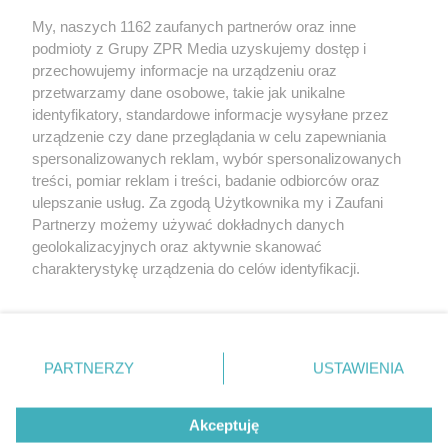
My, naszych 1162 zaufanych partnerów oraz inne
Żaden utwór zamieszczony w serwisie nie może być powielany i
podmioty z Grupy ZPR Media uzyskujemy dostęp i
rozpowszechniany lub dalej rozpowszechniany w jakikolwiek sposób (w
tym także elektroniczny lub mechaniczny) na jakimkolwiek polu
przechowujemy informacje na urządzeniu oraz
eksploatacji w jakiejkolwiek formie, włącznie z umieszczaniem w
przetwarzamy dane osobowe, takie jak unikalne
Internecie bez pisemnej zgody właściciela praw. Jakiekolwiek użycie lub
identyfikatory, standardowe informacje wysyłane przez
wykorzystanie utworów w całości lub w części z naruszeniem prawa,
tzn. bez właściwej zgody, jest zabronione pod groźbą kary i może być
urządzenie czy dane przeglądania w celu zapewniania
ścigane prawnie.
spersonalizowanych reklam, wybór spersonalizowanych
treści, pomiar reklam i treści, badanie odbiorców oraz
ulepszanie usług. Za zgodą Użytkownika my i Zaufani
Partnerzy możemy używać dokładnych danych
geolokalizacyjnych oraz aktywnie skanować
charakterystykę urządzenia do celów identyfikacji.
Ponieważ cenimy Twoją prywatność, prosimy o zgodę na
O nas
korzystanie z tych technologii poprzez kliknięcie
Informacje prawne
„Akceptuję”. Zgoda jest dobrowolna i zawsze możesz ją
zmienić/wycofać klikając przycisk ustawień prywatności
PARTNERZY
USTAWIENIA
Nasze serwisy
znajdujący się w lewym dolnym rogu strony
. Niektóre
rodzaje przetwarzania danych nie wymagają zgody
© 2026 Grupa ZPR Media
Akceptuję
użytkownika, ale masz prawo sprzeciwić się takiemu
przetwarzaniu. Preferencje będą miały zastosowanie tylko