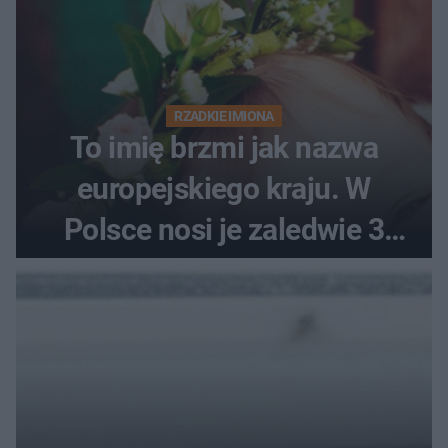
RZADKIE IMIONA
To imię brzmi jak nazwa
europejskiego kraju. W
Polsce nosi je zaledwie 3
kobiety