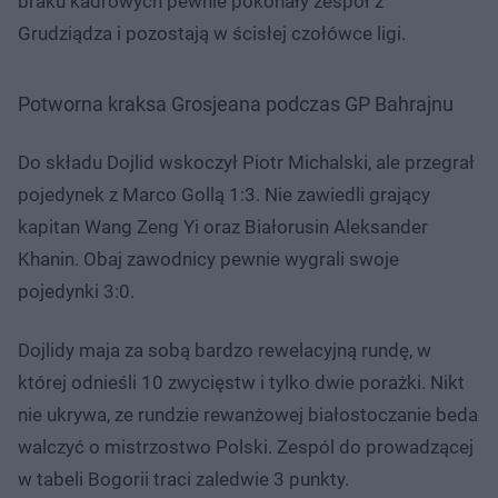
braku kadrowych pewnie pokonały zespół z
Grudziądza i pozostają w ścisłej czołówce ligi.
Potworna kraksa Grosjeana podczas GP Bahrajnu
Do składu Dojlid wskoczył Piotr Michalski, ale przegrał
pojedynek z Marco Gollą 1:3. Nie zawiedli grający
kapitan Wang Zeng Yi oraz Białorusin Aleksander
Khanin. Obaj zawodnicy pewnie wygrali swoje
pojedynki 3:0.
Dojlidy maja za sobą bardzo rewelacyjną rundę, w
której odnieśli 10 zwycięstw i tylko dwie porażki. Nikt
nie ukrywa, ze rundzie rewanżowej białostoczanie beda
walczyć o mistrzostwo Polski. Zespól do prowadzącej
w tabeli Bogorii traci zaledwie 3 punkty.