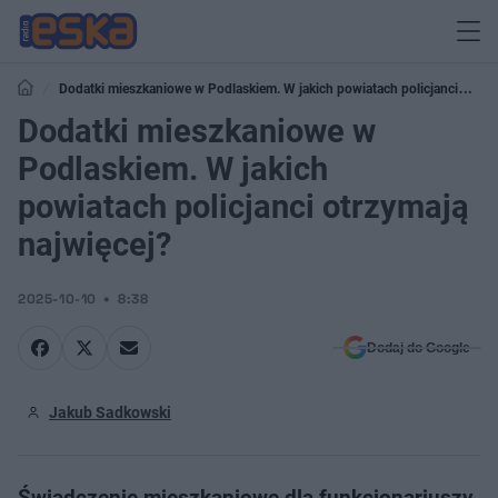
Dodatki mieszkaniowe w Podlaskiem. W jakich powiatach policjanci
otrzymają najwięcej?
Dodatki mieszkaniowe w
Podlaskiem. W jakich
powiatach policjanci otrzymają
najwięcej?
2025-10-10
8:38
Dodaj do Google
Jakub Sadkowski
Świadczenie mieszkaniowe dla funkcjonariuszy