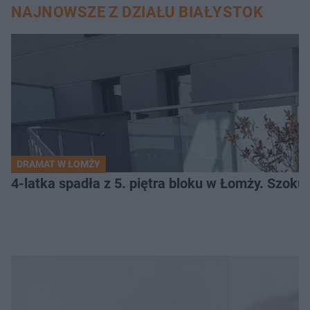
NAJNOWSZE Z DZIAŁU BIAŁYSTOK
DRAMAT W ŁOMŻY
4-latka spadła z 5. piętra bloku w Łomży. Szoku