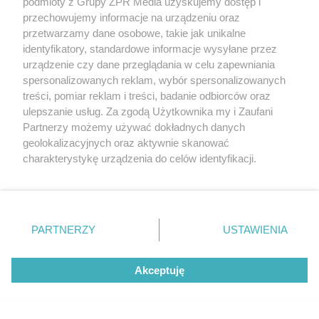
podmioty z Grupy ZPR Media uzyskujemy dostęp i
przechowujemy informacje na urządzeniu oraz
22
przetwarzamy dane osobowe, takie jak unikalne
identyfikatory, standardowe informacje wysyłane przez
urządzenie czy dane przeglądania w celu zapewniania
spersonalizowanych reklam, wybór spersonalizowanych
treści, pomiar reklam i treści, badanie odbiorców oraz
ulepszanie usług. Za zgodą Użytkownika my i Zaufani
Partnerzy możemy używać dokładnych danych
geolokalizacyjnych oraz aktywnie skanować
BIZNES POZA BOISKIEM
charakterystykę urządzenia do celów identyfikacji.
Jan Bednarek otworzył restaurację w
Ponieważ cenimy Twoją prywatność, prosimy o zgodę na
Poznaniu. Znamy konkretne ceny z
korzystanie z tych technologii poprzez kliknięcie
„Akceptuję”. Zgoda jest dobrowolna i zawsze możesz ją
menu
zmienić/wycofać klikając przycisk ustawień prywatności
PARTNERZY
USTAWIENIA
znajdujący się w lewym dolnym rogu strony
. Niektóre
ZOBACZ WIĘCEJ
rodzaje przetwarzania danych nie wymagają zgody
Akceptuję
użytkownika, ale masz prawo sprzeciwić się takiemu
przetwarzaniu. Preferencje będą miały zastosowanie tylko
na tej witrynie.