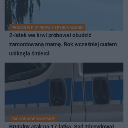
PROCES W PIOTRKOWIE TRYBUNALSKIM
2-latek we krwi próbował obudzić
zamordowaną mamę. Rok wcześniej cudem
uniknęła śmierci
ZACHODNIOPOMORSKIE
Brutalny atak na 17-latka. Sąd zdecydował