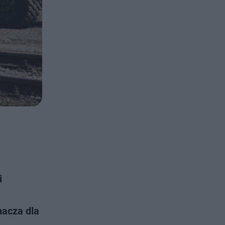
i
nacza dla