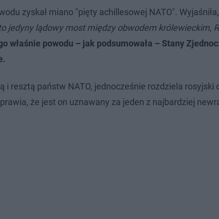
owodu zyskał miano "pięty achillesowej NATO". Wyjaśniła
 to jedyny lądowy most między obwodem królewieckim, Ro
go właśnie powodu – jak podsumowała – Stany Zjednoc
e.
ką i resztą państw NATO, jednocześnie rozdziela rosyjski
sprawia, że jest on uznawany za jeden z najbardziej newr