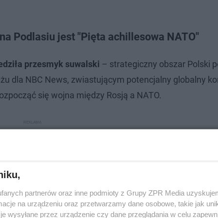
a Podlasiu jest "Pięta achillesowa NATO"
edziła przesmyk suwalski
– strategiczny obszar Polski 
u dla NBC News, zwiastującym potencjalny globalny konf
rozpocząć się wojna między Rosją a NATO.
niku,
fanych partnerów oraz inne podmioty z Grupy ZPR Media uzyskujem
cje na urządzeniu oraz przetwarzamy dane osobowe, takie jak unika
je wysyłane przez urządzenie czy dane przeglądania w celu zapewn