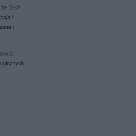
, że
"jeśli
sją i
zone i
 obwód
algicznych