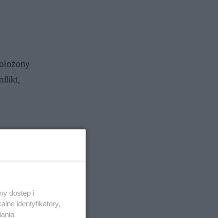
położony
likt,
y dostęp i
lne identyfikatory,
iania