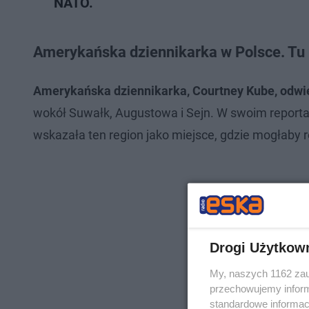
NATO.
Amerykańska dziennikarka w Polsce. Tu n
Amerykańska dziennikarka, Courtney Kube, odwi
wokół Suwałk, Augustowa i Sejn. W swoim reportaż
wskazała ten region jako miejsce, gdzie mogłaby 
Drogi Użytkow
My, naszych 1162 zau
przechowujemy informa
standardowe informac