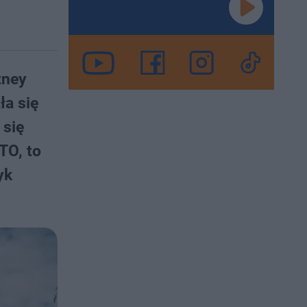
tney
ła się
 się
TO, to
yk