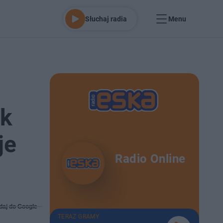
Słuchaj radia
Menu
yk
je
Radio Online
daj do Google
TERAZ GRAMY