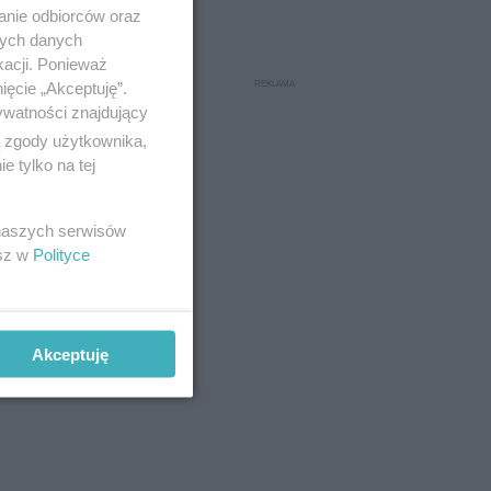
anie odbiorców oraz
nych danych
kacji. Ponieważ
ięcie „Akceptuję”.
ywatności znajdujący
ą zgody użytkownika,
 tylko na tej
 naszych serwisów
esz w
Polityce
nym
.
Akceptuję