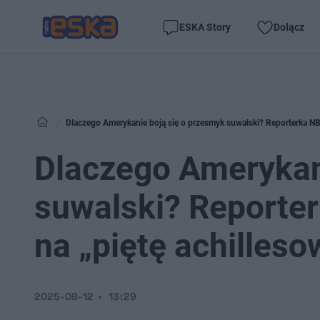
ESKA Story
Dołącz
Dlaczego Amerykanie boją się o przesmyk suwalski? Reporterka N
Dlaczego Amerykan
suwalski? Reporte
na „piętę achilles
2025-08-12
13:29