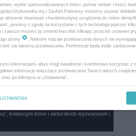
klam, wybór spersonalizowanych treści, pomiar reklam i treści, bad
 zgodą Użytkownika my i Zaufani Partnerzy możemy używać dokład
az aktywnie skanować charakterystykę urządzenia do celów identyfi
ść, prosimy o zgodę na korzystanie z tych technologii poprzez klikn
a i zawsze możesz ją zmienić/wycofać klikając przycisk ustawień pr
 wojny między Rosją a NATO, to
ogu strony
. Niektóre rodzaje przetwarzania danych nie wymagaj
aby 'strefa zero', w środku przesmyku
iwić się takiemu przetwarzaniu. Preferencje będą miały zastosowanie
wierdziła Kube w materiale zamieszczonym
szymi informacjami, abyś mógł świadomie i komfortowo korzystać z
.
gółowe informacje dotyczące przetwarzania Twoich danych znajdzi
s
oraz po kliknięciu w „Ustawienia”.
o pasa lądu między Polską a Litwą
, nazywając go "jedy
e Środkowej a ich bałtyckimi sojusznikami na północy"
USTAWIENIA
u", kobiecym kinie i aktorskich wyzwaniach |