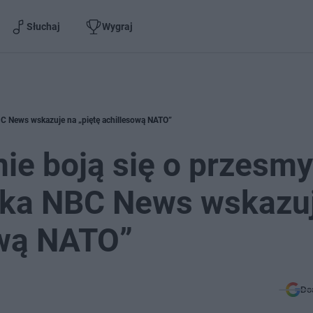
Słuchaj
Wygraj
BC News wskazuje na „piętę achillesową NATO”
ie boją się o przesm
rka NBC News wskazu
ową NATO”
Do