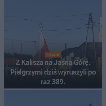
KOŚCIÓŁ
Z Kalisza na Jasną Górę.
Pielgrzymi dziś wyruszyli po
raz 389.