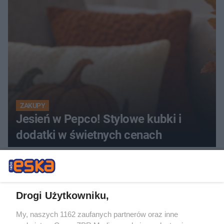
ZAKUPY
Jesień w Pepco! Stylowe kubki i
dodatki w świetnych cenach
ZOBACZ WIĘCEJ
Drogi Użytkowniku,
My, naszych 1162 zaufanych partnerów oraz inne