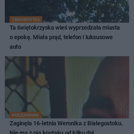
CIEKAWOSTKA
Ta świętokrzyska wieś wyprzedzała miasta
o epokę. Miała prąd, telefon i luksusowe
auto
POSZUKIWANI
Zaginęła 16-letnia Weronika z Białegostoku.
Nie ma z nią kontaku od kilku dni