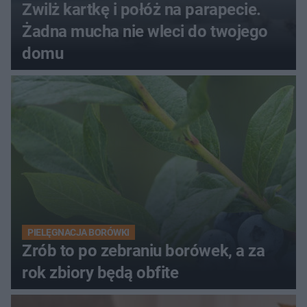
Zwilż kartkę i połóż na parapecie.
Żadna mucha nie wleci do twojego
domu
PIELĘGNACJA BORÓWKI
Zrób to po zebraniu borówek, a za
rok zbiory będą obfite