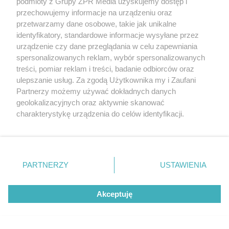
podmioty z Grupy ZPR Media uzyskujemy dostęp i
przechowujemy informacje na urządzeniu oraz
przetwarzamy dane osobowe, takie jak unikalne
identyfikatory, standardowe informacje wysyłane przez
urządzenie czy dane przeglądania w celu zapewniania
spersonalizowanych reklam, wybór spersonalizowanych
treści, pomiar reklam i treści, badanie odbiorców oraz
ulepszanie usług. Za zgodą Użytkownika my i Zaufani
Partnerzy możemy używać dokładnych danych
geolokalizacyjnych oraz aktywnie skanować
charakterystykę urządzenia do celów identyfikacji.
Ponieważ cenimy Twoją prywatność, prosimy o zgodę na
korzystanie z tych technologii poprzez kliknięcie
„Akceptuję”. Zgoda jest dobrowolna i zawsze możesz ją
zmienić/wycofać klikając przycisk ustawień prywatności
PARTNERZY
USTAWIENIA
znajdujący się w lewym dolnym rogu strony
. Niektóre
rodzaje przetwarzania danych nie wymagają zgody
Akceptuję
użytkownika, ale masz prawo sprzeciwić się takiemu
przetwarzaniu. Preferencje będą miały zastosowanie tylko
na tej witrynie.