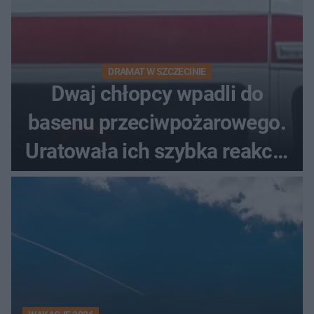
DRAMAT W SZCZECINIE
Dwaj chłopcy wpadli do
basenu przeciwpożarowego.
Uratowała ich szybka reakcja
świadków