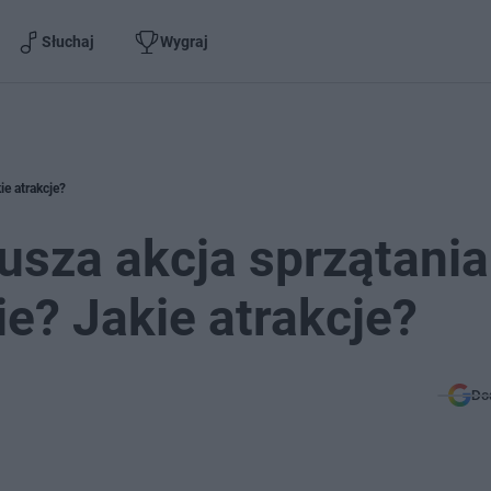
Słuchaj
Wygraj
ie atrakcje?
Rusza akcja sprzątania
ie? Jakie atrakcje?
Do