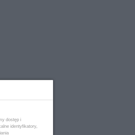
y dostęp i
lne identyfikatory,
iania