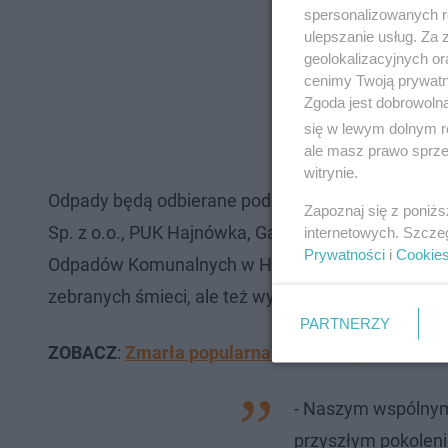
spersonalizowanych re
ulepszanie usług. Za
geolokalizacyjnych or
cenimy Twoją prywatno
Zgoda jest dobrowoln
się w lewym dolnym r
ale masz prawo sprzec
witrynie.
Odpady będą odbierane podczas tych dni przez M
Zapoznaj się z poniż
Sp. z o.o., PUK Hajnówka, Garden-Com Sp. z o.o. 
internetowych. Szcze
Prywatności
i
Cookie
Odpadów Komunalnych w Hryniewiczach. To pozwoli
zebranych śmieci, ale też wyszczególnienie ich rod
PARTNERZY
ZOBACZ
:
Zmarła popularna babcia Eugenia. Miała
- Naszym wspólnym
przyszłym pokoleni