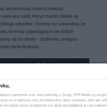
ią i aktywnością chcemy pokazać
 wiele jest osób, którym bardzo bliskie są
recyklingu odpadów. Chcemy też udowodnić, że
ku od wciąż pojawiających się dzikich
rzemy się do roboty – podkreśla zastępca
stoku Rafał Rudnicki.
asza na premierę "Jeden taniec jedna noc"
niku,
fanych partnerów oraz inne podmioty z Grupy ZPR Media uzyskujem
cje na urządzeniu oraz przetwarzamy dane osobowe, takie jak unika
je wysyłane przez urządzenie czy dane przeglądania w celu zapewn