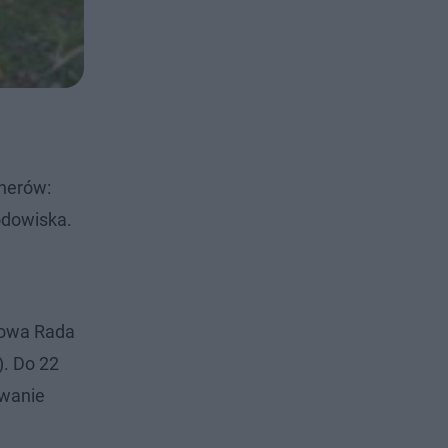
tnerów:
odowiska.
eżowa Rada
). Do 22
owanie