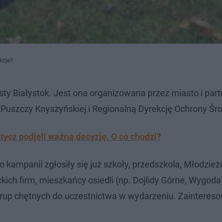
kcje?
sty Białystok. Jest ona organizowana przez miasto i par
Puszczy Knyszyńskiej i Regionalną Dyrekcję Ochrony Śr
utycz podjęli ważną decyzję. O co chodzi?
o kampanii zgłosiły się już szkoły, przedszkola, Młodzi
ich firm, mieszkańcy osiedli (np. Dojlidy Górne, Wygoda
 grup chętnych do uczestnictwa w wydarzeniu. Zainteres