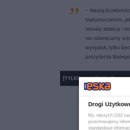
– Naszą liczebnośc
białostoczanom, jak
tematy selekcji i 
nie odwracamy wzro
wysypisk, tylko bie
prezydenta Białego
[TYLKO U NAS] Miły Pan zapr
Drogi Użytkow
My, naszych 1162 zau
przechowujemy informa
standardowe informac