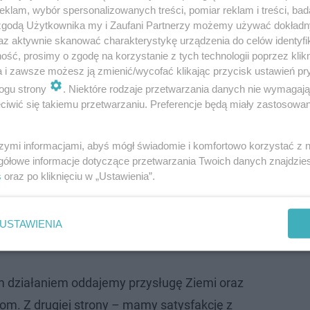
klam, wybór spersonalizowanych treści, pomiar reklam i treści, bad
 zgodą Użytkownika my i Zaufani Partnerzy możemy używać dokład
az aktywnie skanować charakterystykę urządzenia do celów identyfi
ść, prosimy o zgodę na korzystanie z tych technologii poprzez klikn
a i zawsze możesz ją zmienić/wycofać klikając przycisk ustawień pr
ogu strony
. Niektóre rodzaje przetwarzania danych nie wymagaj
iwić się takiemu przetwarzaniu. Preferencje będą miały zastosowanie
PO Sp. z.o.o., Usługi Komunalne "BŁYSK" Marianna Mar
szymi informacjami, abyś mógł świadomie i komfortowo korzystać z
Każda trakcja będzie ważona w Zakładzie Unieszkodliwia
gółowe informacje dotyczące przetwarzania Twoich danych znajdzi
s
oraz po kliknięciu w „Ustawienia”.
 po zakończonej akcji na podsumowanie nie tylko ogóln
zaju.
USTAWIENIA
 92 lata
 działaniem oddajemy przysługę Ziemi oraz
om. Z drugiej strony – mamy satysfakcję z