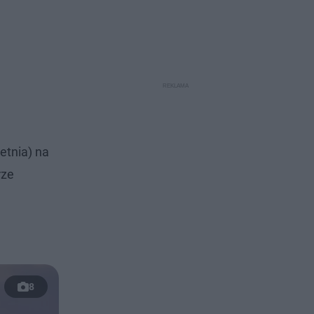
etnia) na
rze
8