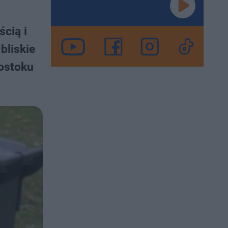
ścią i
bliskie
gostoku