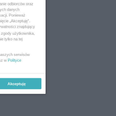
anie odbiorców oraz
nych danych
kacji. Ponieważ
ięcie „Akceptuję”.
ywatności znajdujący
ą zgody użytkownika,
 tylko na tej
czyk, KOMA
 naszych serwisów
nia
esz w
Polityce
ej ilości
Akceptuję