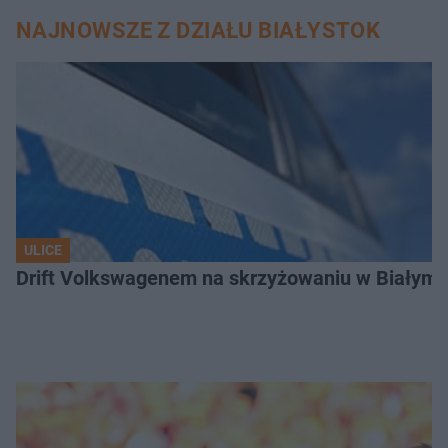
NAJNOWSZE Z DZIAŁU BIAŁYSTOK
ULICE
Drift Volkswagenem na skrzyżowaniu w Białyms