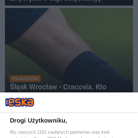
PIŁKA NOŻNA
Śląsk Wrocław - Cracovia. Kto
faworytem niedzielnego starcia?
ZOBACZ WIĘCEJ
Drogi Użytkowniku,
My, naszych 1162 zaufanych partnerów oraz inne