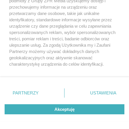
podmioty z Grupy ZPR Media uzyskujemy dostęp i
przechowujemy informacje na urządzeniu oraz
przetwarzamy dane osobowe, takie jak unikalne
identyfikatory, standardowe informacje wysyłane przez
urządzenie czy dane przeglądania w celu zapewniania
spersonalizowanych reklam, wybór spersonalizowanych
treści, pomiar reklam i treści, badanie odbiorców oraz
ulepszanie usług. Za zgodą Użytkownika my i Zaufani
Partnerzy możemy używać dokładnych danych
geolokalizacyjnych oraz aktywnie skanować
charakterystykę urządzenia do celów identyfikacji.
Ponieważ cenimy Twoją prywatność, prosimy o zgodę na
korzystanie z tych technologii poprzez kliknięcie
„Akceptuję”. Zgoda jest dobrowolna i zawsze możesz ją
zmienić/wycofać klikając przycisk ustawień prywatności
PARTNERZY
USTAWIENIA
znajdujący się w lewym dolnym rogu strony
. Niektóre
rodzaje przetwarzania danych nie wymagają zgody
Akceptuję
użytkownika, ale masz prawo sprzeciwić się takiemu
przetwarzaniu. Preferencje będą miały zastosowanie tylko
na tej witrynie.