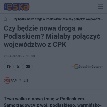
Czy będzie nowa droga w Podlaskiem? Miałaby połączyć województwo z
CPK
Czy będzie nowa droga w
Podlaskiem? Miałaby połączyć
województwo z CPK
2024-07-05
10:00
Dodaj do Google
PAP
J.S.
Trwa walka o nową trasę w Podlaskiem.
Samorządowcy z woj. podlaskiego, warmińsko-