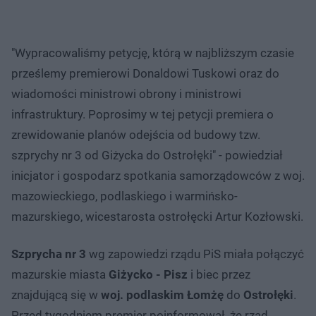
"Wypracowaliśmy petycję, którą w najbliższym czasie
prześlemy premierowi Donaldowi Tuskowi oraz do
wiadomości ministrowi obrony i ministrowi
infrastruktury. Poprosimy w tej petycji premiera o
zrewidowanie planów odejścia od budowy tzw.
szprychy nr 3 od Giżycka do Ostrołęki" - powiedział
inicjator i gospodarz spotkania samorządowców z woj.
mazowieckiego, podlaskiego i warmińsko-
mazurskiego, wicestarosta ostrołęcki Artur Kozłowski.
Szprycha nr 3
wg zapowiedzi rządu PiS miała połączyć
mazurskie miasta
Giżycko - Pisz
i biec przez
znajdującą się w
woj. podlaskim
Łomżę
do
Ostrołęki
.
Przed tygodniem premier poinformował, że rząd