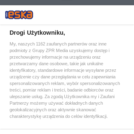
Drogi Użytkowniku,
My, naszych 1162 zaufanych partnerów oraz inne
Żaden utwór zamieszczony w serwisie nie może być powielany i
podmioty z Grupy ZPR Media uzyskujemy dostęp i
rozpowszechniany lub dalej rozpowszechniany w jakikolwiek sposób (w
tym także elektroniczny lub mechaniczny) na jakimkolwiek polu
przechowujemy informacje na urządzeniu oraz
eksploatacji w jakiejkolwiek formie, włącznie z umieszczaniem w
przetwarzamy dane osobowe, takie jak unikalne
Internecie bez pisemnej zgody właściciela praw. Jakiekolwiek użycie lub
identyfikatory, standardowe informacje wysyłane przez
wykorzystanie utworów w całości lub w części z naruszeniem prawa,
tzn. bez właściwej zgody, jest zabronione pod groźbą kary i może być
urządzenie czy dane przeglądania w celu zapewniania
ścigane prawnie.
spersonalizowanych reklam, wybór spersonalizowanych
treści, pomiar reklam i treści, badanie odbiorców oraz
ulepszanie usług. Za zgodą Użytkownika my i Zaufani
Partnerzy możemy używać dokładnych danych
geolokalizacyjnych oraz aktywnie skanować
charakterystykę urządzenia do celów identyfikacji.
Ponieważ cenimy Twoją prywatność, prosimy o zgodę na
O nas
korzystanie z tych technologii poprzez kliknięcie