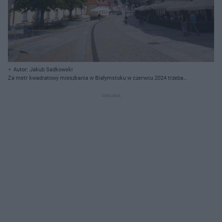
Autor: Jakub Sadkowski
Za metr kwadratowy mieszkania w Białymstoku w czerwcu 2024 trzeba
zapłacić średnio 9196 zł. Jakie osiedle jest najdroższe?