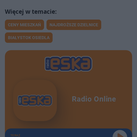
CENY MIESZKAŃ
NAJDROŻSZE DZIELNICE
BIAŁYSTOK OSIEDLA
Radio Online
TERAZ