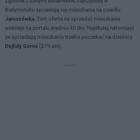
Zgodnie z danymi sonarhome, najszybciej w
Białymstoku sprzedają się mieszkania na osiedlu
Jaroszówka
. Tam oferta na sprzedaż mieszkania
widnieje na portalu średnio 40 dni. Najdłużej natomiast
ze sprzedażą mieszkania trzeba poczekać na dzielnicy
Dojlidy
Górne
(279 dni).