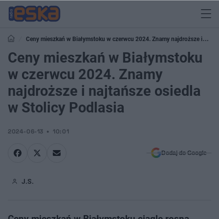
Ceny mieszkań w Białymstoku w czerwcu 2024. Znamy najdroższe i
najtańsze osiedla w Stolicy Podlasia
Ceny mieszkań w Białymstoku
w czerwcu 2024. Znamy
najdroższe i najtańsze osiedla
w Stolicy Podlasia
2024-06-13
10:01
Dodaj do Google
J.S.
Ceny mieszkań w Białymstoku ciągle rosną.