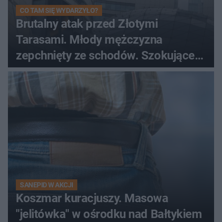
CO TAM SIĘ WYDARZYŁO?
Brutalny atak przed Złotymi
Tarasami. Młody mężczyzna
zepchnięty ze schodów. Szokujące
nagranie krąży po sieci
SANEPID W AKCJI
Koszmar kuracjuszy. Masowa
"jelitówka" w ośrodku nad Bałtykiem